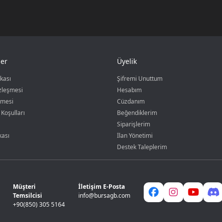
er
Üyelik
ikası
Şifremi Unuttum
özleşmesi
Hesabım
şmesi
Cüzdanım
 Koşulları
Beğendiklerim
Siparişlerim
kası
İlan Yönetimi
Destek Taleplerim
Müşteri
İletişim E-Posta
Temsilcisi
info@bursagb.com
+90(850) 305 5164