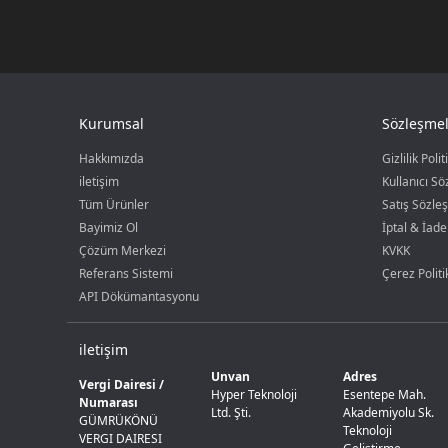
Kurumsal
Sözleşmel
Hakkımızda
Gizlilik Polit
iletişim
Kullanıcı S
Tüm Ürünler
Satış Sözle
Bayimiz Ol
İptal & İade
Çözüm Merkezi
KVKK
Referans Sistemi
Çerez Politi
API Dökümantasyonu
iletişim
Unvan
Adres
Vergi Dairesi /
Hyper Teknoloji
Esentepe Mah.
Numarası
Ltd. Şti.
Akademiyolu Sk.
GÜMRÜKÖNÜ
Teknoloji
VERGI DAIRESI