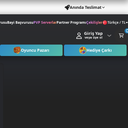
Anında Teslimat
rusu
Bayi Başvurusu
PVP Serverlar
Partner Programı
Çekilişler
Türkçe / TL
Giriş Yap
veya üye ol
Oyuncu Pazarı
Hediye Çarkı