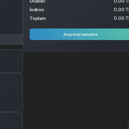
0.00 T
Ürünler
0.00 T
İndirim
0.00 T
Toplam
Alışverişi tamamla