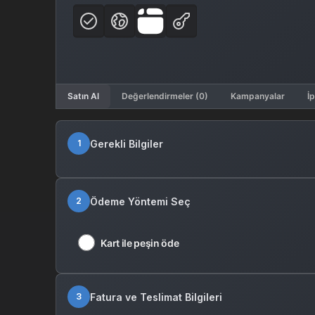
Satın Al
Değerlendirmeler (0)
Kampanyalar
İp
Gerekli Bilgiler
1
Ödeme Yöntemi Seç
2
Kart ile peşin öde
Fatura ve Teslimat Bilgileri
3