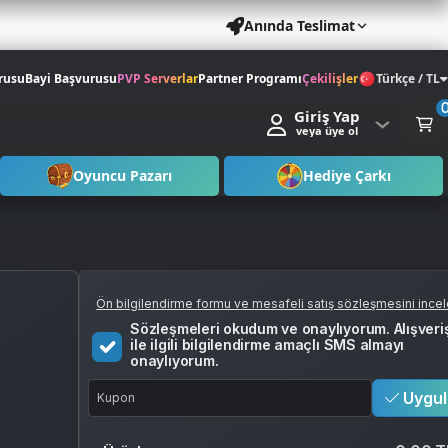
Anında Teslimat
rusu
Bayi Başvurusu
PVP Serverlar
Partner Programı
Çekilişler
Türkçe / TL
Giriş Yap
veya üye ol
Oyuncu Pazarı
Hediye Çarkı
Ön bilgilendirme formu ve mesafeli satış sözleşmesini ince
Sözleşmeleri okudum ve onaylıyorum. Alışveri
ile ilgili bilgilendirme amaçlı SMS almayı
onaylıyorum.
Uygul