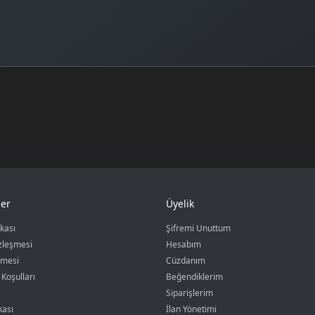
er
Üyelik
ikası
Şifremi Unuttum
özleşmesi
Hesabım
şmesi
Cüzdanım
 Koşulları
Beğendiklerim
Siparişlerim
kası
İlan Yönetimi