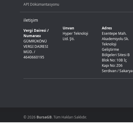
API Dökümantasyonu
iletişim
Unvan
Adres
Vergi Dairesi /
Hyper Teknoloji
Esentepe Mah.
Numarası
Ltd. Şti.
Akademiyolu Sk.
GÜMRÜKÖNÜ
Teknoloji
VERGI DAIRESI
Geliştirme
MÜD. /
Bölgeleri Sitesi B
4640660195
Blok No: 10B İç
Kapı No: Z06
Serdivan / Sakarya
© 2026
BursaGB
. Tüm Hakları Saklıdır.