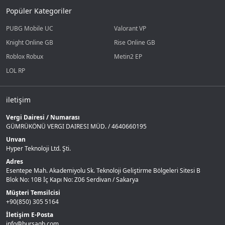
Popüler Kategoriler
PUBG Mobile UC
Valorant VP
Knight Online GB
Rise Online GB
Roblox Robux
Metin2 EP
LOL RP
iletişim
Vergi Dairesi / Numarası
GÜMRÜKÖNÜ VERGI DAIRESI MÜD. / 4640660195
Unvan
Hyper Teknoloji Ltd. Şti.
Adres
Esentepe Mah. Akademiyolu Sk. Teknoloji Geliştirme Bölgeleri Sitesi B
Blok No: 10B İç Kapı No: Z06 Serdivan / Sakarya
Müşteri Temsilcisi
+90(850) 305 5164
İletişim E-Posta
info@bursagb.com