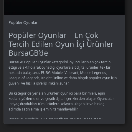
Popüler Oyunlar
Popüler Oyunlar – En Çok
Tercih Edilen Oyun İçi Ürünler
BursaGB’de
BursaGB Popüler Oyunlar kategorisi, oyuncuların en çok tercih
ettiği ve aktif olarak oynadığı oyunlara ait dijital ürünleri tek bir
noktada buluşturur. PUBG Mobile, Valorant, Mobile Legends,
League of Legends, Knight Online ve daha birçok popüler oyun için
güvenli ve hızlı alışveriş imkânı sunar.
Bu kategoride yer alan ürünler; oyun içi para birimleri, epin
kodları, yüklemeler ve çeşitli dijital içeriklerden oluşur. Oyuncular
ihtiyaç duydukları tüm ürünlere kolayca ulaşabilir ve birkaç
adımda satın alma işlemini tamamlayabilir.
BursaGB, sunduğu 7/24 otomatik stoktan teslimat sistemi
sayesinde satın aldığınız ürünleri anında hesabınıza ulaştırır.
Güvenli ödeme altyapısı ve hızlı işlem süreçleri ile oyunculara