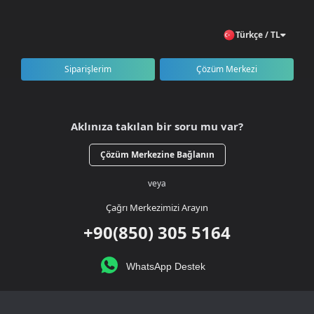
kesintisiz bir alışveriş deneyimi sunar.
Popüler Oyunlar kategorisi aynı zamanda geniş ürün çeşitliliği ile
Türkçe / TL
her seviyeden oyuncuya hitap eder. İster rekabetçi PvP
oyunlarında avantaj elde etmek, ister karakterinizi geliştirmek için
gerekli dijital ürünlere hızlıca ulaşabilirsiniz.
Siparişlerim
Çözüm Merkezi
BursaGB ile popüler oyunlara ait tüm dijital ürünleri tek
platformdan güvenle satın alabilir, oyun deneyiminizi bir üst
seviyeye taşıyabilirsiniz.
Aklınıza takılan bir soru mu var?
Çözüm Merkezine Bağlanın
veya
Çağrı Merkezimizi Arayın
+90(850) 305 5164
WhatsApp Destek