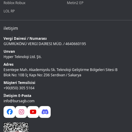
Roblox Robux
Metin2 EP
LOL RP
iletişim
Vergi Dairesi / Numarası
GÜMRÜKÖNÜ VERGI DAIRESI MÜD. / 4640660195
Unvan
Hyper Teknoloji Ltd. Şti.
Adres
Esentepe Mah. Akademiyolu Sk. Teknoloji Geliştirme Bölgeleri Sitesi B
Blok No: 10B İç Kapı No: Z06 Serdivan / Sakarya
Müşteri Temsilcisi
+90(850) 305 5164
İletişim E-Posta
info@bursagb.com