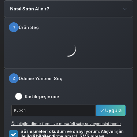
zamanlı mücadelelerinde rakiplerine karşı savaşırlar. Etkileyici
grafikleri ve bağımlılık yaratan oynanışıyla Clash Royale, strateji
Nasıl Satın Alınır?
oyunları tutkunları için vazgeçilmez bir seçenektir. Mobil
platformda rekabetçi bir deneyim arayan herkes için idealdir.
Ürün Seç
1
Ödeme Yöntemi Seç
2
Kart ile peşin öde
Uygula
Ön bilgilendirme formu ve mesafeli satış sözleşmesini incele
Sözleşmeleri okudum ve onaylıyorum. Alışverişim
ile ilgili bilgilendirme amaçlı SMS almayı