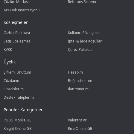
Çözüm Merkezi
Referans Sistemi
API Dökümantasyonu
Sözleşmeler
Gizlilik Politikası
Kullanıcı Sözleşmesi
Satış Sözleşmesi
İptal & İade Koşulları
KVKK
Çerez Politikası
Üyelik
Şifremi Unuttum
Hesabım
Cüzdanım
Beğendiklerim
Siparişlerim
İlan Yönetimi
Destek Taleplerim
Popüler Kategoriler
PUBG Mobile UC
Valorant VP
Knight Online GB
Rise Online GB