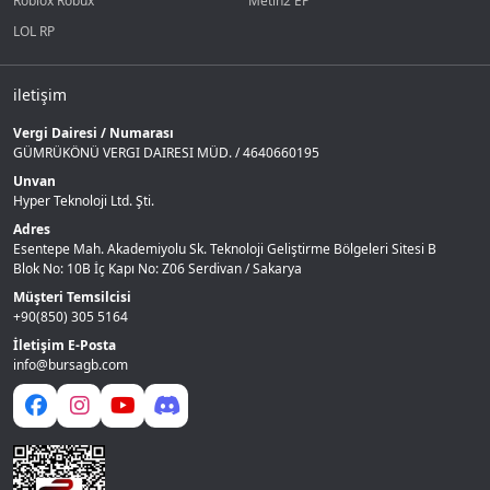
Roblox Robux
Metin2 EP
LOL RP
iletişim
Vergi Dairesi / Numarası
GÜMRÜKÖNÜ VERGI DAIRESI MÜD. / 4640660195
Unvan
Hyper Teknoloji Ltd. Şti.
Adres
Esentepe Mah. Akademiyolu Sk. Teknoloji Geliştirme Bölgeleri Sitesi B
Blok No: 10B İç Kapı No: Z06 Serdivan / Sakarya
Müşteri Temsilcisi
+90(850) 305 5164
İletişim E-Posta
info@bursagb.com