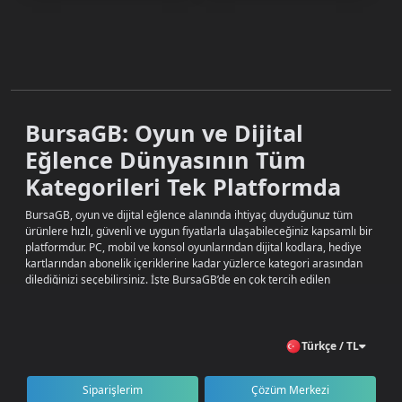
BursaGB: Oyun ve Dijital
Eğlence Dünyasının Tüm
Kategorileri Tek Platformda
BursaGB, oyun ve dijital eğlence alanında ihtiyaç duyduğunuz tüm
ürünlere hızlı, güvenli ve uygun fiyatlarla ulaşabileceğiniz kapsamlı bir
platformdur. PC, mobil ve konsol oyunlarından dijital kodlara, hediye
kartlarından abonelik içeriklerine kadar yüzlerce kategori arasından
dilediğinizi seçebilirsiniz. İşte BursaGB’de en çok tercih edilen
kategoriler:
Pubg Mobile UC
PUBG Mobile’da karakterinizi geliştirmek ve oyunda avantaj sağlamak
Türkçe / TL
için güvenilir UC alışverişi yapabilir veya uygun fiyatlı random
hesapları inceleyebilirsiniz.
Siparişlerim
Çözüm Merkezi
Valorant Points (VP)