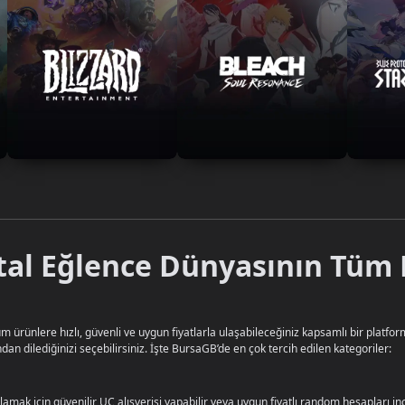
tal Eğlence Dünyasının Tüm 
 ürünlere hızlı, güvenli ve uygun fiyatlarla ulaşabileceğiniz kapsamlı bir platform
dan dilediğinizi seçebilirsiniz. İşte BursaGB’de en çok tercih edilen kategoriler:
mak için güvenilir UC alışverişi yapabilir veya uygun fiyatlı random hesapları ince