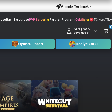
Anında Teslimat
rusu
Bayi Başvurusu
PVP Serverlar
Partner Programı
Çekilişler
Türkçe / TL
Giriş Yap
veya üye ol
Oyuncu Pazarı
Hediye Çarkı