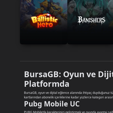
BursaGB: Oyun ve Diji
Platformda
BursaGB, oyun ve dijital eğlence alanında ihtiyaç duyduğunuz tüm
kartlarından abonelik içeriklerine kadar yüzlerce kategori arasın
Pubg Mobile UC
PUBG Mobile’da karakterinizi geliştirmek ve oyunda avantaj sağla