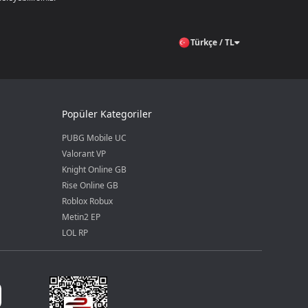
Türkçe / TL
Popüler Kategoriler
PUBG Mobile UC
Valorant VP
Knight Online GB
Rise Online GB
Roblox Robux
Metin2 EP
LOL RP
 Elmas