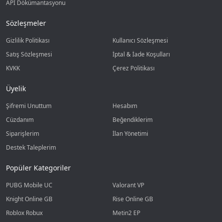
API Dökümantasyonu
Sözleşmeler
Gizlilik Politikası
Kullanıcı Sözleşmesi
Satış Sözleşmesi
İptal & İade Koşulları
KVKK
Çerez Politikası
Üyelik
Şifremi Unuttum
Hesabım
Cüzdanım
Beğendiklerim
Siparişlerim
İlan Yönetimi
Destek Taleplerim
Popüler Kategoriler
PUBG Mobile UC
Valorant VP
Knight Online GB
Rise Online GB
Roblox Robux
Metin2 EP