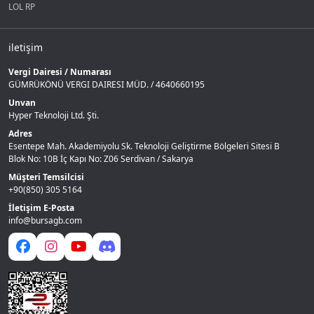
LOL RP
iletişim
Vergi Dairesi / Numarası
GÜMRÜKÖNÜ VERGI DAIRESI MÜD. / 4640660195
Unvan
Hyper Teknoloji Ltd. Şti.
Adres
Esentepe Mah. Akademiyolu Sk. Teknoloji Geliştirme Bölgeleri Sitesi B
Blok No: 10B İç Kapı No: Z06 Serdivan / Sakarya
Müşteri Temsilcisi
+90(850) 305 5164
İletişim E-Posta
info@bursagb.com