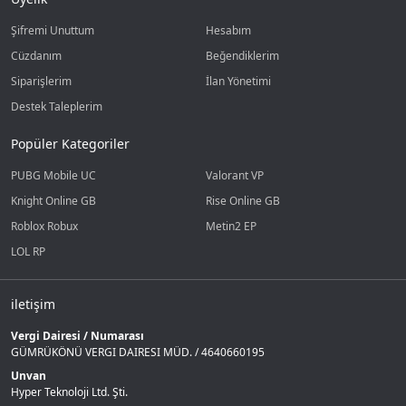
Şifremi Unuttum
Hesabım
Cüzdanım
Beğendiklerim
Siparişlerim
İlan Yönetimi
Destek Taleplerim
Popüler Kategoriler
PUBG Mobile UC
Valorant VP
Knight Online GB
Rise Online GB
Roblox Robux
Metin2 EP
LOL RP
iletişim
Vergi Dairesi / Numarası
GÜMRÜKÖNÜ VERGI DAIRESI MÜD. / 4640660195
Unvan
Hyper Teknoloji Ltd. Şti.