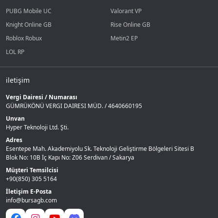
PUBG Mobile UC
Valorant VP
Knight Online GB
Rise Online GB
Roblox Robux
Metin2 EP
LOL RP
iletişim
Vergi Dairesi / Numarası
GÜMRÜKÖNÜ VERGI DAIRESI MÜD. / 4640660195
Unvan
Hyper Teknoloji Ltd. Şti.
Adres
Esentepe Mah. Akademiyolu Sk. Teknoloji Geliştirme Bölgeleri Sitesi B
Blok No: 10B İç Kapı No: Z06 Serdivan / Sakarya
Müşteri Temsilcisi
+90(850) 305 5164
İletişim E-Posta
info@bursagb.com