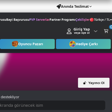
Anında Teslimat
rusu
Bayi Başvurusu
PVP Serverlar
Partner Programı
Çekilişler
Türkçe / TL
Giriş Yap
veya üye ol
Oyuncu Pazarı
Hediye Çarkı
Yayıncı Ol
 destekliyor