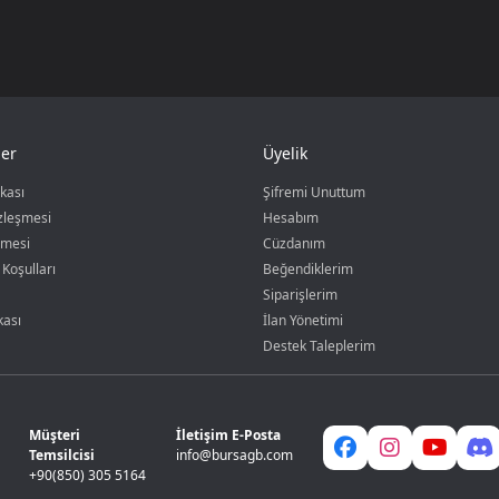
er
Üyelik
ikası
Şifremi Unuttum
özleşmesi
Hesabım
şmesi
Cüzdanım
 Koşulları
Beğendiklerim
Siparişlerim
kası
İlan Yönetimi
Destek Taleplerim
Müşteri
İletişim E-Posta
Temsilcisi
info@bursagb.com
+90(850) 305 5164