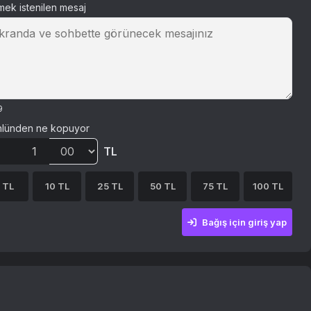
tmek istenilen mesaj
9
lünden ne kopuyor
TL
 TL
10 TL
25 TL
50 TL
75 TL
100 TL
Bağış için giriş yap