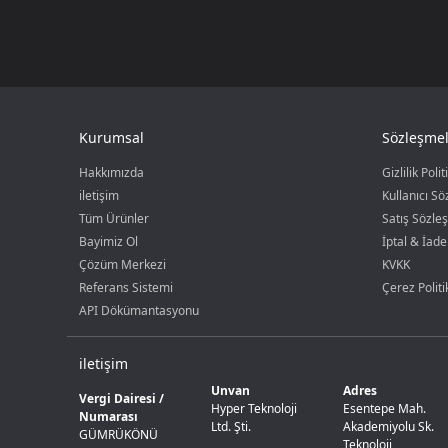
Kurumsal
Sözleşmel
Hakkımızda
Gizlilik Polit
iletişim
Kullanıcı S
Tüm Ürünler
Satış Sözle
Bayimiz Ol
İptal & İade
Çözüm Merkezi
KVKK
Referans Sistemi
Çerez Politi
API Dökümantasyonu
iletişim
Unvan
Adres
Vergi Dairesi /
Hyper Teknoloji
Esentepe Mah.
Numarası
Ltd. Şti.
Akademiyolu Sk.
GÜMRÜKÖNÜ
Teknoloji