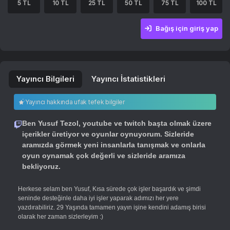
Bağış için giriş yap
Yayıncı Bilgileri
Yayıncı İstatistikleri
5 TL
10 TL
25 TL
50 TL
75 TL
100
Yayıncı hakkında ufak tefek bilgiler
Ben Yusuf Tezol, youtube ve twitch başta olmak üzere
içerikler üretiyor ve oyunlar oynuyorum. Sizleride
aramızda görmek yeni insanlarla tanışmak ve onlarla
oyun oynamak çok değerli ve sizleride aramıza
bekliyoruz.
Herkese selam ben Yusuf, Kısa sürede çok işler başardık ve şimdi
seninde desteğinle daha iyi işler yaparak adımızı her yere
yazdırabiliriz. 29 Yaşında tamamen yayın işine kendini adamış birisi
olarak her zaman sizlerleyim :)