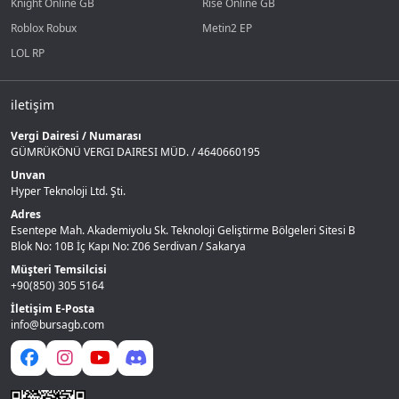
Knight Online GB
Rise Online GB
Roblox Robux
Metin2 EP
LOL RP
iletişim
Vergi Dairesi / Numarası
GÜMRÜKÖNÜ VERGI DAIRESI MÜD. / 4640660195
Unvan
Hyper Teknoloji Ltd. Şti.
Adres
Esentepe Mah. Akademiyolu Sk. Teknoloji Geliştirme Bölgeleri Sitesi B
Blok No: 10B İç Kapı No: Z06 Serdivan / Sakarya
Müşteri Temsilcisi
+90(850) 305 5164
İletişim E-Posta
info@bursagb.com