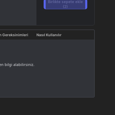
Birlikte sepete ekle
(2)
m Gereksinimleri
Nasıl Kullanılır
 bilgi alabilirsiniz.
a sipariş verebilir ve kredi kartına taksit