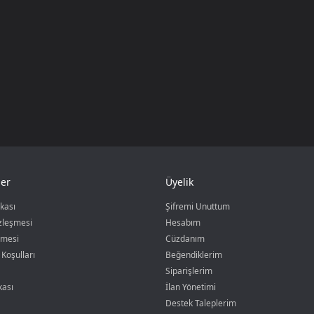
er
Üyelik
ikası
Şifremi Unuttum
özleşmesi
Hesabım
şmesi
Cüzdanım
 Koşulları
Beğendiklerim
Siparişlerim
kası
İlan Yönetimi
Destek Taleplerim