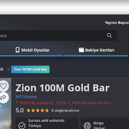
Yayıncı Başvu
Mobil Oyunlar
Bakiye Kartları
GB
Zion 100M Gold Bar
Zion 100M Gold Bar
NTTGame
* Teslimat noktamız: ZION-1, Folk Bankası önüdür.
5.0
6 değerlendirme
Şurada aktif edilebilir:
Bölge
Türkiye
Global