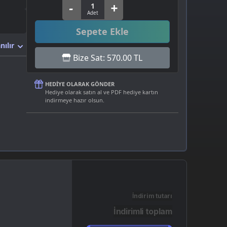
Sepete Ekle
nılır
Bize Sat: 570.00 TL
HEDIYE OLARAK GÖNDER
Hediye olarak satın al ve PDF hediye kartın
indirmeye hazır olsun.
İndirim tutarı
İndirimli toplam