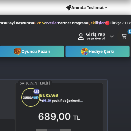
Anında Teslimat
rusu
Bayi Başvurusu
PVP Serverlar
Partner Programı
Çekilişler
Türkçe / TL
Giriş Yap
veya üye ol
Oyuncu Pazarı
Hediye Çarkı
SATICININ TEKLIFI
9.83
BURSAGB
%
98.29
pozitif değerlendirme
689,00
TL