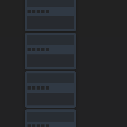
Knight Online GB (Gold Ba
Knight Online GB (Game Bar), oyuncuların Knight On
almasına ve güçlendirmesine yardımcı olmak için kul
Knight Online GB (Gold Bar
Knight Online GB
Folk Banka önünde teslim alınır 
Knight Online'de Ücretsiz olarak gb, Gol Bar elde ede
Knight Online Oyuncu Paz
Knight Online'daki item, GB ve diğer satılabili
kullanıcısı ile işlemlerinizi hızlıca gerçekleştire