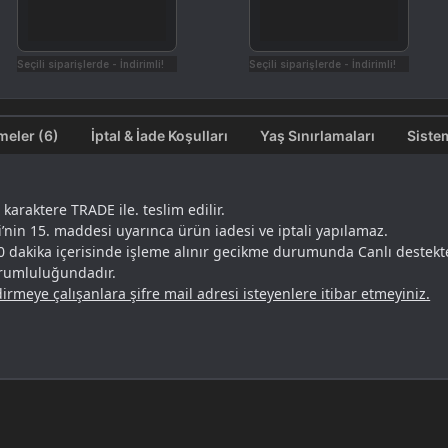
Seçili siparişlerde - İndirimli!
Seçili siparişlerde - İndirimli!
Değerlendirmeler (6)
İptal & İade Koşulları
Yaş Sınırlamaları
Siste
karaktere TRADE ile. teslim edilir.
i’nin 15. maddesi uyarınca ürün iadesi ve iptali yapılamaz.
10 dakika içerisinde işleme alınır gecikme durumunda Canlı destekten
orumluluğundadır.
irmeye çalışanlara şifre mail adresi isteyenlere itibar etmeyiniz.
 Fiyat Avantajı
antajları sizi bekliyor. Kredi kartı, havale ve mobil ödeme ile kolayc
 al kazan avantajlarından yararlanarak indirim elde edebilirsiniz.