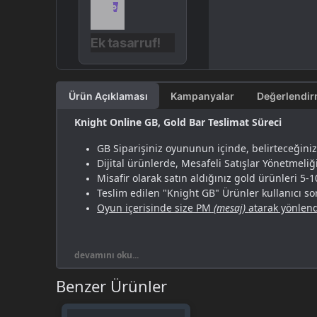
Ek tasarruf!
Ürün Açıklaması
Kampanyalar
Knight Online GB, Gold Bar Teslimat Süreci
GB Siparişiniz oyununun içinde, belirteceğiniz 
Dijital ürünlerde, Mesafeli Satışlar Yönetmeliğ
Misafir olarak satın aldığınız gold ürünleri 5-
Teslim edilen "Knight GB" Ürünler kullanıcı s
Oyun içerisinde size PM
(mesaj)
atarak yönlend
Knight Online GB'de Uygun
devamını oku...
Benzer Ürünler
Knight Online Gold Bar alım satışlarda uygun fiyat av
seçeneklerinden yararlanabilirsiniz. Ayrıca birlikte