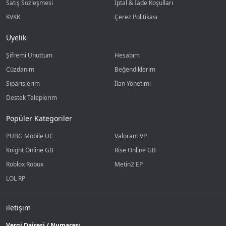
Satış Sözleşmesi
İptal & İade Koşulları
KVKK
Çerez Politikası
Üyelik
Şifremi Unuttum
Hesabım
Cüzdanım
Beğendiklerim
Siparişlerim
İlan Yönetimi
Destek Taleplerim
Popüler Kategoriler
PUBG Mobile UC
Valorant VP
Knight Online GB
Rise Online GB
Roblox Robux
Metin2 EP
LOL RP
iletişim
Vergi Dairesi / Numarası