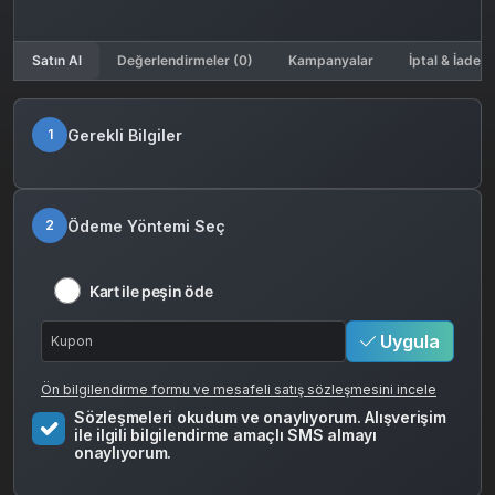
Satın Al
Değerlendirmeler (0)
Kampanyalar
İptal & İade K
Gerekli Bilgiler
1
Ödeme Yöntemi Seç
2
Kart ile peşin öde
Uygula
Ön bilgilendirme formu ve mesafeli satış sözleşmesini incele
Sözleşmeleri okudum ve onaylıyorum. Alışverişim
ile ilgili bilgilendirme amaçlı SMS almayı
onaylıyorum.