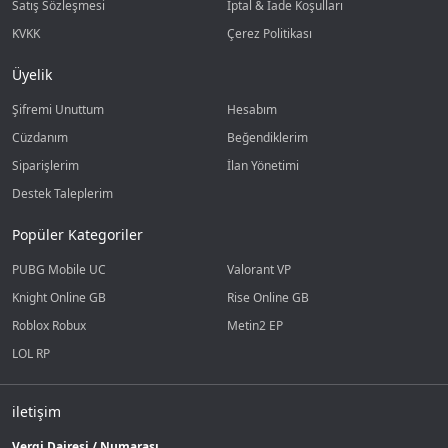
Satış Sözleşmesi
İptal & İade Koşulları
KVKK
Çerez Politikası
Üyelik
Şifremi Unuttum
Hesabım
Cüzdanım
Beğendiklerim
Siparişlerim
İlan Yönetimi
Destek Taleplerim
Popüler Kategoriler
PUBG Mobile UC
Valorant VP
Knight Online GB
Rise Online GB
Roblox Robux
Metin2 EP
LOL RP
iletişim
Vergi Dairesi / Numarası