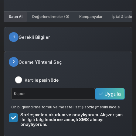
Satın Al
Değerlendirmeler (0)
Kampanyalar
İptal & İade K
Gerekli Bilgiler
1
Ödeme Yöntemi Seç
2
Kart ile peşin öde
Uygula
Ön bilgilendirme formu ve mesafeli satış sözleşmesini incele
Sözleşmeleri okudum ve onaylıyorum. Alışverişim
ile ilgili bilgilendirme amaçlı SMS almayı
onaylıyorum.