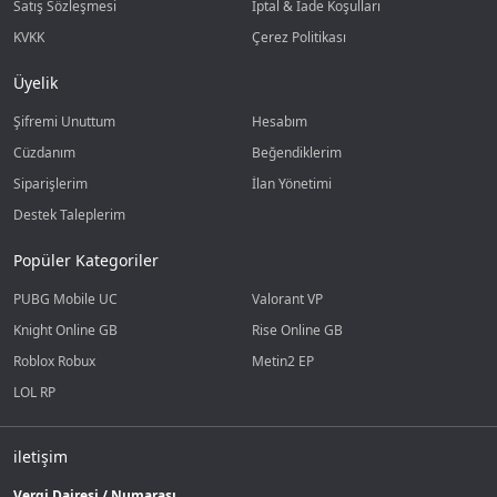
Satış Sözleşmesi
İptal & İade Koşulları
KVKK
Çerez Politikası
Üyelik
Şifremi Unuttum
Hesabım
Cüzdanım
Beğendiklerim
Siparişlerim
İlan Yönetimi
Destek Taleplerim
Popüler Kategoriler
PUBG Mobile UC
Valorant VP
Knight Online GB
Rise Online GB
Roblox Robux
Metin2 EP
LOL RP
iletişim
Vergi Dairesi / Numarası