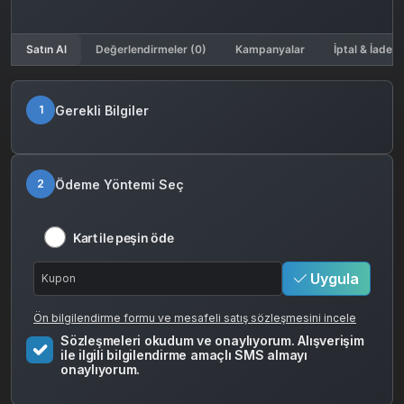
Satın Al
Değerlendirmeler (0)
Kampanyalar
İptal & İade K
Gerekli Bilgiler
1
Ödeme Yöntemi Seç
2
Kart ile peşin öde
Uygula
Ön bilgilendirme formu ve mesafeli satış sözleşmesini incele
Sözleşmeleri okudum ve onaylıyorum. Alışverişim
ile ilgili bilgilendirme amaçlı SMS almayı
onaylıyorum.