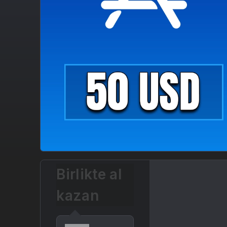
Birlikte al
kazan