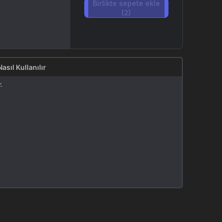
Birlikte sepete ekle
(2)
Nasıl Kullanılır
.