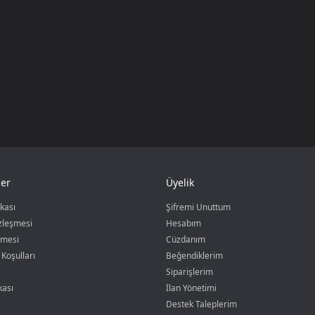
er
Üyelik
ikası
Şifremi Unuttum
özleşmesi
Hesabım
şmesi
Cüzdanım
 Koşulları
Beğendiklerim
Siparişlerim
kası
İlan Yönetimi
Destek Taleplerim