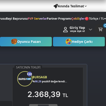
Anında Teslimat
rusu
Bayi Başvurusu
PVP Serverlar
Partner Programı
Çekilişler
Türkçe / TL
Giriş Yap
veya üye ol
Oyuncu Pazarı
Hediye Çarkı
SATICININ TEKLIFI
9.83
BURSAGB
%
98.29
pozitif değerlendirme
2.368,39
TL