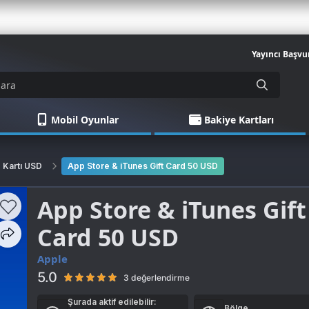
Yayıncı Başvu
Mobil Oyunlar
Bakiye Kartları
 Kartı USD
App Store & iTunes Gift Card 50 USD
App Store & iTunes Gift
Card 50 USD
Apple
5.0
3 değerlendirme
Şurada aktif edilebilir:
Bölge