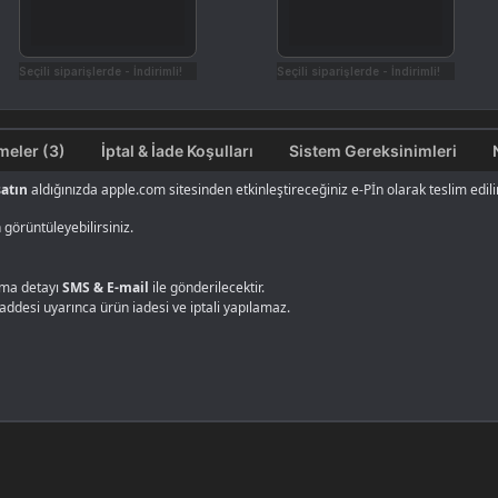
Seçili siparişlerde - İndirimli!
Seçili siparişlerde - İndirimli!
Değerlendirmeler (3)
İptal & İade Koşulları
Sistem Gereksinimleri
satın
aldığınızda apple.com sitesinden etkinleştireceğiniz e-Pİn olarak teslim edilir
görüntüleyebilirsiniz.
alma detayı
SMS & E-mail
ile gönderilecektir.
maddesi uyarınca ürün iadesi ve iptali yapılamaz.