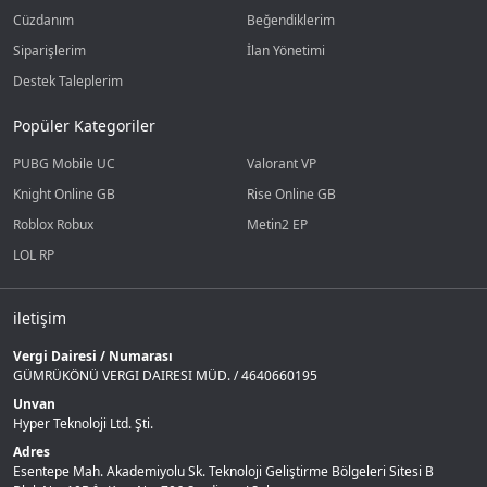
Cüzdanım
Beğendiklerim
Siparişlerim
İlan Yönetimi
Destek Taleplerim
Popüler Kategoriler
PUBG Mobile UC
Valorant VP
Knight Online GB
Rise Online GB
Roblox Robux
Metin2 EP
LOL RP
iletişim
Vergi Dairesi / Numarası
GÜMRÜKÖNÜ VERGI DAIRESI MÜD. / 4640660195
Unvan
Hyper Teknoloji Ltd. Şti.
Adres
Esentepe Mah. Akademiyolu Sk. Teknoloji Geliştirme Bölgeleri Sitesi B