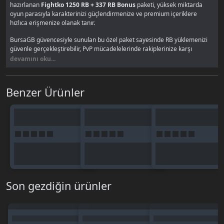
hazırlanan
Fightko 1250 RB + 337 RB Bonus
paketi, yüksek miktarda
oyun parasıyla karakterinizi güçlendirmenize ve premium içeriklere
hızlıca erişmenize olanak tanır.
BursaGB güvencesiyle sunulan bu özel paket sayesinde RB yüklemenizi
güvenle gerçekleştirebilir, PvP mücadelelerinde rakiplerinize karşı
üstünlük sağlayabilirsiniz.
devamını oku...
RB ile Neler Yapabilirsiniz?
Benzer Ürünler
Oyun içi market alışverişleri
Ekipman ve item satın alma
Premium hizmetlerden yararlanma
Etkinlik paketleri
Karakter geliştirme işlemleri
BursaGB’den FightKO RB Neden
Alınmalı?
⚡ Hızlı teslimat
Son gezdiğin ürünler
🔐 Güvenli ödeme altyapısı
📢 Oyuncu pazarı & ilan sistemi
💬 Canlı destek
🇹🇷 Türkiye geneli erişim