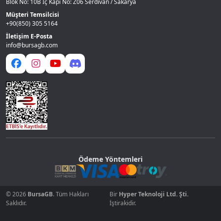
Blok No: 10B İç Kapı No: Z06 Serdivan / Sakarya
Müşteri Temsilcisi
+90(850) 305 5164
İletişim E-Posta
info@bursagb.com
Ödeme Yöntemleri
© 2026
BursaGB
. Tüm Hakları
Bir
Hyper Teknoloji Ltd. Şti.
Saklıdır.
İştirakidir.