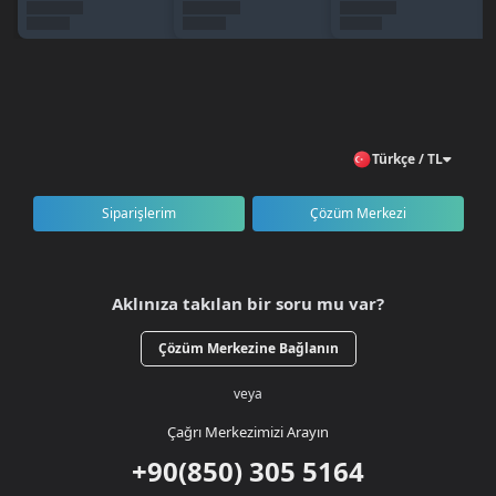
Sipariş Nasıl Verilir?
BursaGB hesabınıza giriş yapın veya kayıt olun.
FightKO kategorisini açın.
Fightko 1250 RB + 337 RB Bonus paketini seçin.
Ürünü sepete ekleyerek ödeme işlemini tamamlayın.
RB’niz kısa süre içinde hesabınıza teslim edilir.
Türkçe / TL
Siparişlerim
Çözüm Merkezi
Aklınıza takılan bir soru mu var?
Çözüm Merkezine Bağlanın
veya
Çağrı Merkezimizi Arayın
+90(850) 305 5164