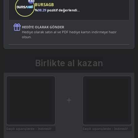
9.83
BURSAGB
%
98.29
pozitif değerlendirme
HEDIYE OLARAK GÖNDER
Hediye olarak satın al ve PDF hediye kartın indirmeye hazır
olsun.
Birlikte al kazan
Seçili siparişlerde - İndirimli!
Seçili siparişlerde - İndirimli!