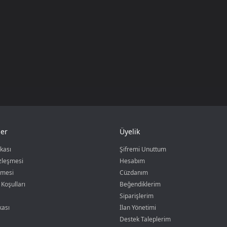
er
Üyelik
ikası
Şifremi Unuttum
özleşmesi
Hesabım
şmesi
Cüzdanım
 Koşulları
Beğendiklerim
Siparişlerim
kası
İlan Yönetimi
Destek Taleplerim