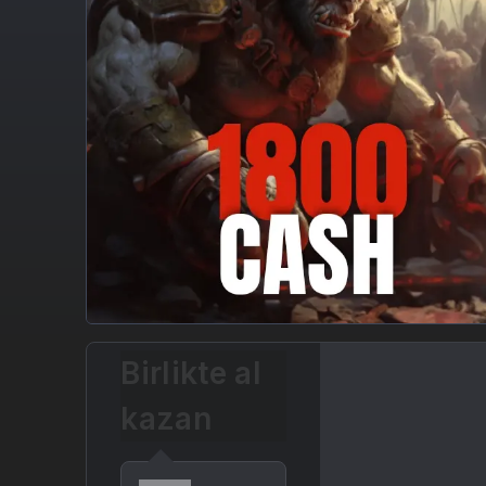
Birlikte al
kazan