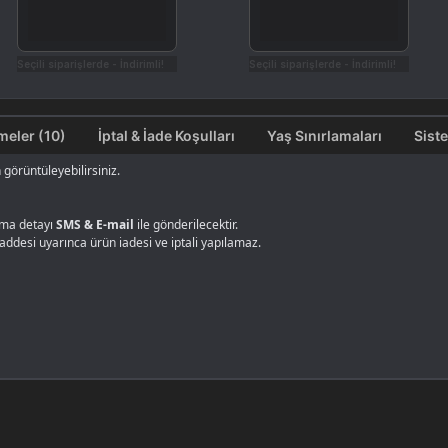
Seçili siparişlerde - İndirimli!
Seçili siparişlerde - İndirimli!
Değerlendirmeler (10)
İptal & İade Koşulları
Yaş Sınırlamaları
Sist
görüntüleyebilirsiniz.
alma detayı
SMS & E-mail
ile gönderilecektir.
maddesi uyarınca ürün iadesi ve iptali yapılamaz.