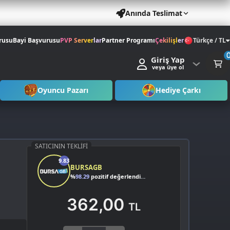
Anında Teslimat
rusu
Bayi Başvurusu
PVP Serverlar
Partner Programı
Çekilişler
Türkçe / TL
Giriş Yap
veya üye ol
Oyuncu Pazarı
Hediye Çarkı
SATICININ TEKLIFI
9.83
BURSAGB
%
98.29
pozitif değerlendirme
362,00
TL