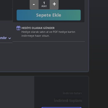
Sepete Ekle
HEDIYE OLARAK GÖNDER
Hediye olarak satın al ve PDF hediye kartın
indirmeye hazır olsun.
nılır
İndirim tutarı
İndirimli toplam