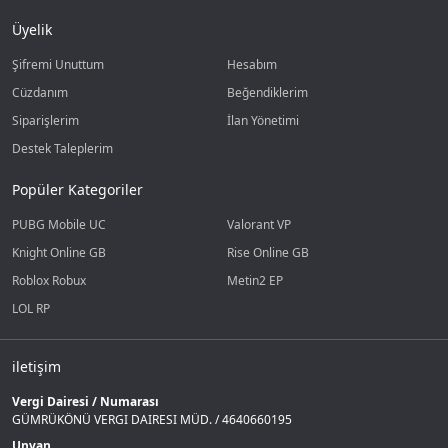
Üyelik
Şifremi Unuttum
Hesabım
Cüzdanım
Beğendiklerim
Siparişlerim
İlan Yönetimi
Destek Taleplerim
Popüler Kategoriler
PUBG Mobile UC
Valorant VP
Knight Online GB
Rise Online GB
Roblox Robux
Metin2 EP
LOL RP
iletişim
Vergi Dairesi / Numarası
GÜMRÜKÖNÜ VERGI DAIRESI MÜD. / 4640660195
Unvan