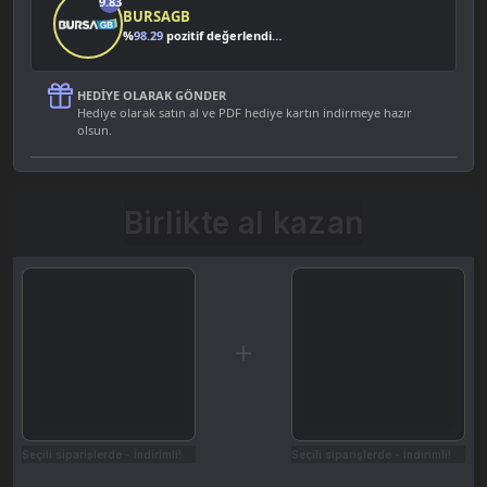
9.83
BURSAGB
%
98.29
pozitif değerlendirme
HEDIYE OLARAK GÖNDER
Hediye olarak satın al ve PDF hediye kartın indirmeye hazır
olsun.
Birlikte al kazan
Seçili siparişlerde - İndirimli!
Seçili siparişlerde - İndirimli!