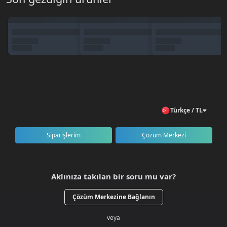
Knight Online Cash'te İndirim Fırsatı
ve Sipariş Süreci
BursaGB üzerinden vereceğiniz
Knight Online 800 Cash
siparişi, indirimli fiyat üzerinden sağlanır ve tarayıcıdan
etkinleştireceğiniz E-Pin kodunuz sistem tarafından otomatik
teslim edilir. Kodun kullanma kılavuzu için yukarda yer alan
"Nasıl Kullanılır"
alanını ziyaret ediniz.
Türkçe / TL
Siparişlerim
Çözüm Merkezi
Aklınıza takılan bir soru mu var?
Çözüm Merkezine Bağlanın
veya