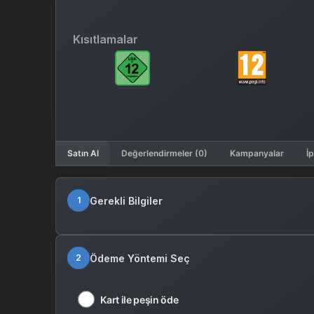
Kısıtlamalar
Satın Al
Değerlendirmeler (0)
Kampanyalar
İp
Gerekli Bilgiler
1
Ödeme Yöntemi Seç
2
Kart ile peşin öde