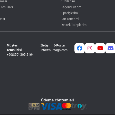
şmesi
Cüzdanım
 Koşulları
Beğendiklerim
Siparişlerim
kası
İlan Yönetimi
Destek Taleplerim
Müşteri
İletişim E-Posta
Temsilcisi
info@bursagb.com
+90(850) 305 5164
Ödeme Yöntemleri