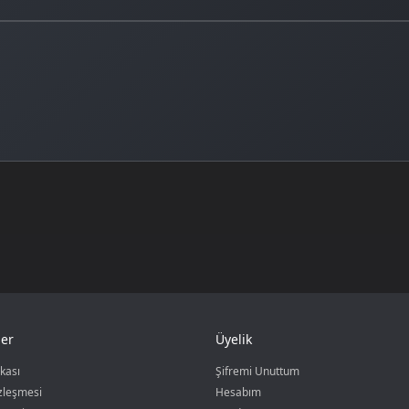
er
Üyelik
ikası
Şifremi Unuttum
özleşmesi
Hesabım