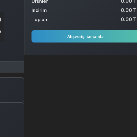
0.00 T
Ürünler
0.00 T
İndirim
0.00 T
Toplam
Alışverişi tamamla