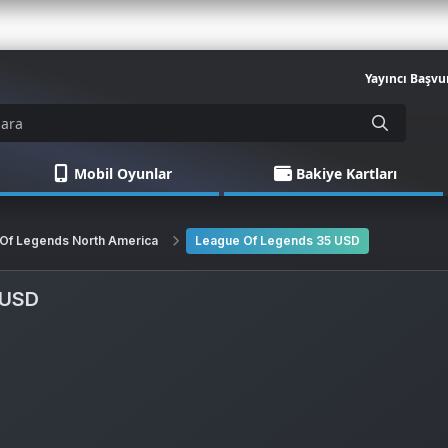
Yayıncı Başvu
Mobil Oyunlar
Bakiye Kartları
Of Legends North America
League Of Legends 35 USD
 USD