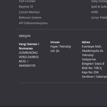
Tüm Ürünler
Satış Sözle
Bayimiz Ol
İptal & İade
Çözüm Merkezi
KVKK
Referans Sistemi
Çerez Politi
API Dökümantasyonu
iletişim
Unvan
Adres
Vergi Dairesi /
Hyper Teknoloji
Esentepe Mah.
Numarası
Ltd. Şti.
Akademiyolu Sk.
GÜMRÜKÖNÜ
Teknoloji
VERGI DAIRESI
Geliştirme
MÜD. /
Bölgeleri Sitesi B
4640660195
Blok No: 10B İç
Kapı No: Z06
Serdivan / Sakarya