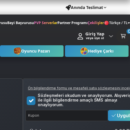
Anında Teslimat
rusu
Bayi Başvurusu
PVP Serverlar
Partner Programı
Çekilişler
Türkçe / TL
Giriş Yap
veya üye ol
Oyuncu Pazarı
Hediye Çarkı
Ön bilgilendirme formu ve mesafeli satış sözleşmesini ince
Sözleşmeleri okudum ve onaylıyorum. Alışveri
ile ilgili bilgilendirme amaçlı SMS almayı
onaylıyorum.
Uygul