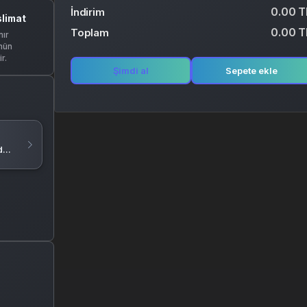
0.00 T
İndirim
slimat
0.00 T
Toplam
ır
nün
r.
Şimdi al
Sepete ekle
d