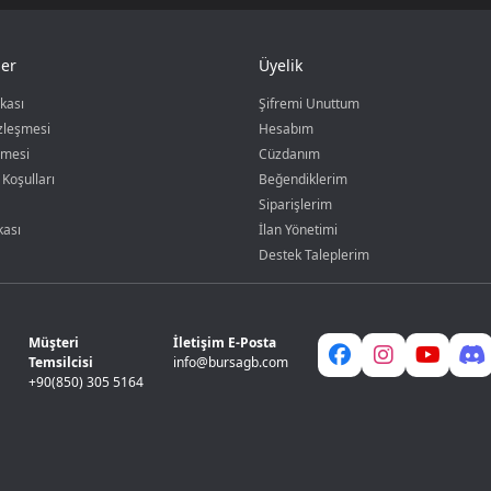
er
Üyelik
ikası
Şifremi Unuttum
özleşmesi
Hesabım
şmesi
Cüzdanım
 Koşulları
Beğendiklerim
Siparişlerim
kası
İlan Yönetimi
Destek Taleplerim
Müşteri
İletişim E-Posta
Temsilcisi
info@bursagb.com
+90(850) 305 5164