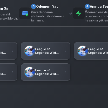
Ödemeni Yap
Anında Te
3
4
ni Gir
Güvenli ödeme
Ödemen onaylan
 gerekli
yöntemleri ile ödemeni
onaylanmaz ürü
u şekilde gir.
tamamla.
hesabına yükleni
League of
League of
ld
Legends: Wild
Legends: Wil
Rift (PH)
Rift (ID)
League of
ld
Legends: Wild
Rift (KH)