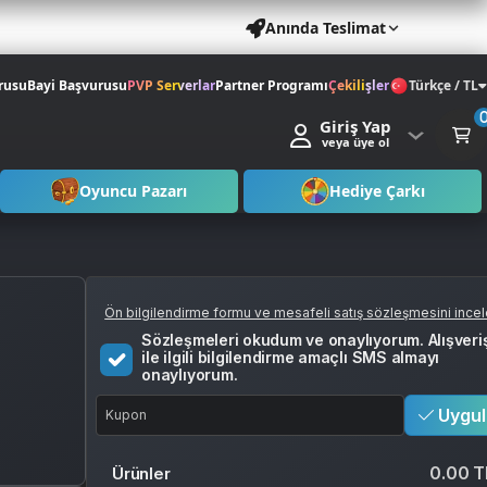
Anında Teslimat
rusu
Bayi Başvurusu
PVP Serverlar
Partner Programı
Çekilişler
Türkçe / TL
Giriş Yap
veya üye ol
Oyuncu Pazarı
Hediye Çarkı
Ön bilgilendirme formu ve mesafeli satış sözleşmesini ince
Sözleşmeleri okudum ve onaylıyorum. Alışveri
ile ilgili bilgilendirme amaçlı SMS almayı
onaylıyorum.
Uygul
0.00 T
Ürünler