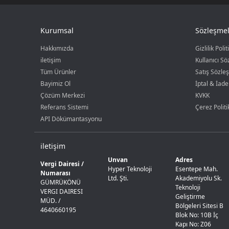
Kurumsal
Sözleşmel
Hakkımızda
Gizlilik Polit
iletişim
Kullanıcı S
Tüm Ürünler
Satış Sözle
Bayimiz Ol
İptal & İade
Çözüm Merkezi
KVKK
Referans Sistemi
Çerez Politi
API Dökümantasyonu
iletişim
Unvan
Adres
Vergi Dairesi /
Hyper Teknoloji
Esentepe Mah.
Numarası
Ltd. Şti.
Akademiyolu Sk.
GÜMRÜKÖNÜ
Teknoloji
VERGI DAIRESI
Geliştirme
MÜD. /
Bölgeleri Sitesi B
4640660195
Blok No: 10B İç
Kapı No: Z06