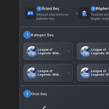
Ürünü Seç
Bilgileri
1
2
İhtiyacın olan ürünü ve
Teslimat için
paketini seç.
bilgileri doğr
Kategori Seç
1
League of
League of
Legends: Wild
Legends: Wi
Rift Türkiye
Rift (MY)
League of
League of
Legends: Wild
Legends: Wi
Rift (TH)
Rift (SG)
Ürün Seç
2