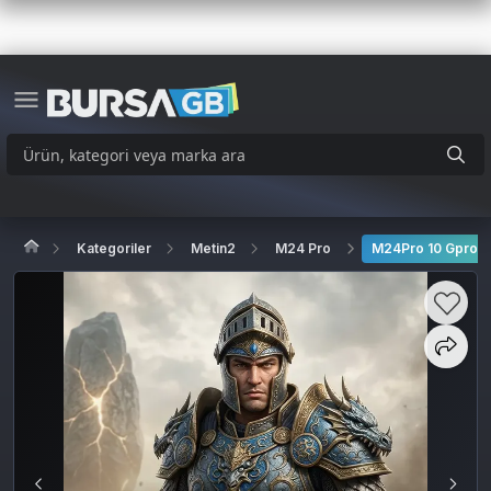
Kategoriler
Metin2
M24 Pro
M24Pro 10 GproC