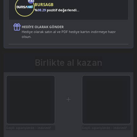
9.83
BURSAGB
%
98.29
pozitif değerlendirme
HEDIYE OLARAK GÖNDER
Hediye olarak satın al ve PDF hediye kartın indirmeye hazır
olsun.
Birlikte al kazan
Seçili siparişlerde - İndirimli!
Seçili siparişlerde - İndirimli!