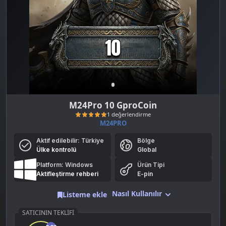
M24Pro 10 GproCoin
M24PRO
Aktif edilebilir:
Türkiye
Bölge
Ülke kontrolü
Global
Platform: Windows
Ürün Tipi
Aktifleştirme rehberi
E-pin
Nasıl Kullanılır
Listeme ekle
1 değerlendirme
SATICININ TEKLIFI