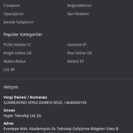
Cüzdanım
Beğendiklerim
Siparişlerim
İlan Yönetimi
Destek Taleplerim
Popüler Kategoriler
PUBG Mobile UC
Valorant VP
Knight Online GB
Rise Online GB
Roblox Robux
Metin2 EP
LOL RP
iletişim
Vergi Dairesi / Numarası
GÜMRÜKÖNÜ VERGI DAIRESI MÜD. / 4640660195
Unvan
Hyper Teknoloji Ltd. Şti.
Adres
Esentepe Mah. Akademiyolu Sk. Teknoloji Geliştirme Bölgeleri Sitesi B