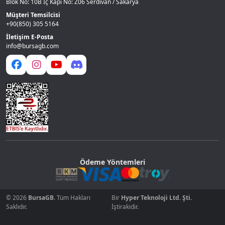
Blok No: 10B İç Kapı No: Z06 Serdivan / Sakarya
Müşteri Temsilcisi
+90(850) 305 5164
İletişim E-Posta
info@bursagb.com
Ödeme Yöntemleri
© 2026
BursaGB
. Tüm Hakları
Bir
Hyper Teknoloji Ltd. Şti.
Saklıdır.
İştirakidir.