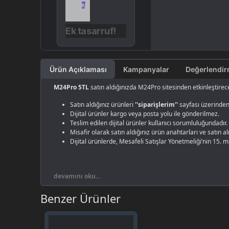
Ek tasarruf!
Ürün Açıklaması
Kampanyalar
M24Pro 5TL
satın aldığınızda M24Pro sitesinden etkinleştirece
Satın aldığınız ürünleri
''siparişlerim''
sayfası üzerinden 
Dijital ürünler kargo veya posta yolu ile gönderilmez.
Teslim edilen dijital ürünler kullanıcı sorumluluğundadır.
Misafir olarak satın aldığınız ürün anahtarları ve satın 
Dijital ürünlerde, Mesafeli Satışlar Yönetmeliği’nin 15. 
devamını oku...
Benzer Ürünler