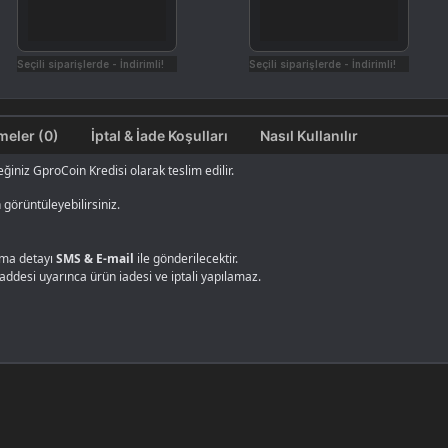
Seçili siparişlerde - İndirimli!
Seçili siparişlerde - İndirimli!
Değerlendirmeler (0)
İptal & İade Koşulları
Nasıl Kullanılır
ğiniz GproCoin Kredisi olarak teslim edilir.
görüntüleyebilirsiniz.
alma detayı
SMS & E-mail
ile gönderilecektir.
maddesi uyarınca ürün iadesi ve iptali yapılamaz.