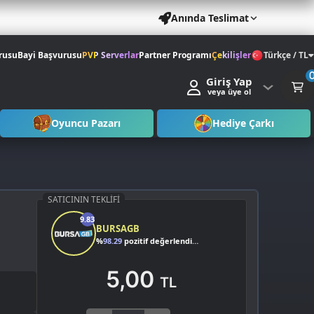
Anında Teslimat
rusu
Bayi Başvurusu
PVP Serverlar
Partner Programı
Çekilişler
Türkçe / TL
Giriş Yap
veya üye ol
Oyuncu Pazarı
Hediye Çarkı
SATICININ TEKLIFI
9.83
BURSAGB
%
98.29
pozitif değerlendirme
5,00
TL