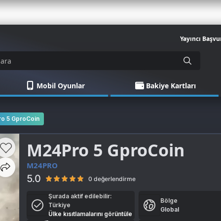
Yayıncı Başvu
Mobil Oyunlar
Bakiye Kartları
o 5 GproCoin
M24Pro 5 GproCoin
M24PRO
5.0
0 değerlendirme
Şurada aktif edilebilir:
Bölge
Türkiye
Global
Ülke kısıtlamalarını görüntüle