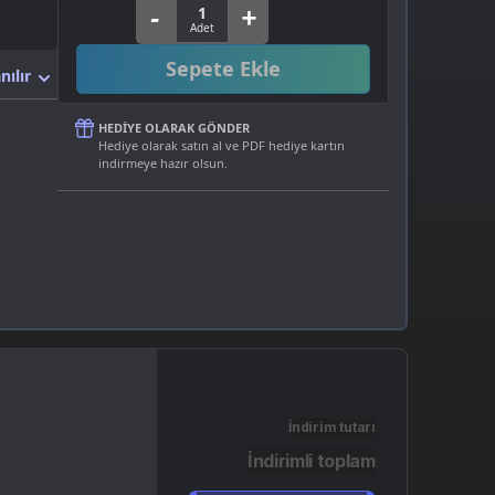
Sepete Ekle
nılır
HEDIYE OLARAK GÖNDER
Hediye olarak satın al ve PDF hediye kartın
indirmeye hazır olsun.
İndirim tutarı
İndirimli toplam