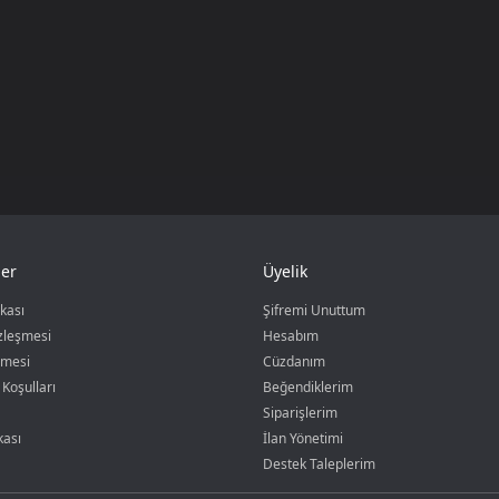
er
Üyelik
ikası
Şifremi Unuttum
özleşmesi
Hesabım
şmesi
Cüzdanım
 Koşulları
Beğendiklerim
Siparişlerim
kası
İlan Yönetimi
Destek Taleplerim