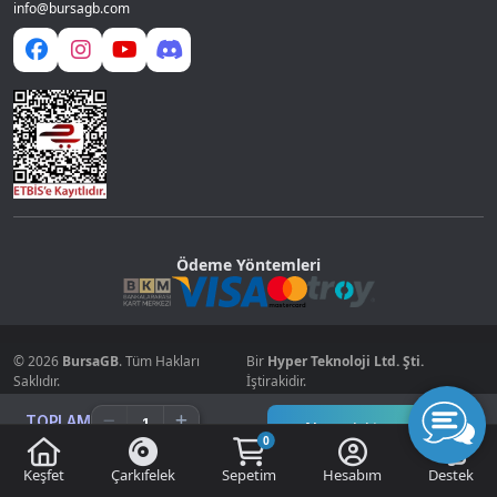
info@bursagb.com
Ödeme Yöntemleri
© 2026
BursaGB
. Tüm Hakları
Bir
Hyper Teknoloji Ltd. Şti.
Saklıdır.
İştirakidir.
TOPLAM
Alışverişi tamamla
0
0.00
Keşfet
Çarkıfelek
Sepetim
Hesabım
Destek
0.00
TL
kazanç