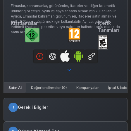
Elmaslar, kahramanlar, görünümler, ifadeler ve diğer kozmetik
ürünler gibi çeşitli oyun içi eşyalar satın almak için kullanılabilir.
Ayrıca, Elmaslar kahraman görünümleri, ifadeler satın almak ve
hatta BP'ye dönüştürmek için kullanılabilir. Ayrıca, genellikle
Kısıtlamalar
İçerik
indirimli fiyatlarla, paketler veya paketler halinde toplu olarak da
Tanımları
satın alınabilirler.
Satın Al
Değerlendirmeler (0)
Kampanyalar
İptal & İade K
Gerekli Bilgiler
1