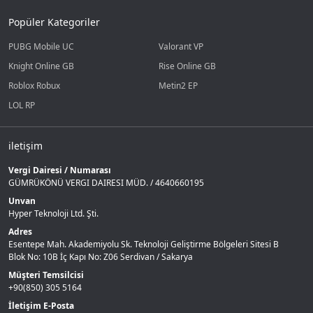
Popüler Kategoriler
PUBG Mobile UC
Valorant VP
Knight Online GB
Rise Online GB
Roblox Robux
Metin2 EP
LOL RP
iletişim
Vergi Dairesi / Numarası
GÜMRÜKÖNÜ VERGI DAIRESI MÜD. / 4640660195
Unvan
Hyper Teknoloji Ltd. Şti.
Adres
Esentepe Mah. Akademiyolu Sk. Teknoloji Geliştirme Bölgeleri Sitesi B
Blok No: 10B İç Kapı No: Z06 Serdivan / Sakarya
Müşteri Temsilcisi
+90(850) 305 5164
İletişim E-Posta