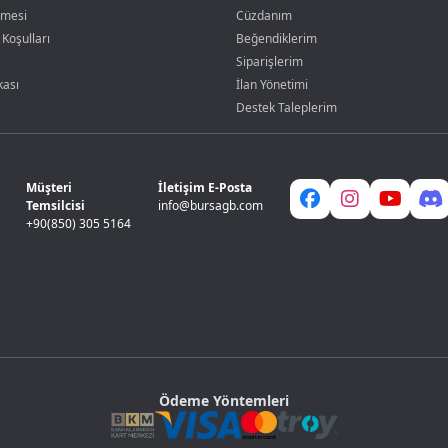
şmesi
Cüzdanım
 Koşulları
Beğendiklerim
Siparişlerim
kası
İlan Yönetimi
Destek Taleplerim
Müşteri
İletişim E-Posta
Temsilcisi
info@bursagb.com
+90(850) 305 5164
Ödeme Yöntemleri