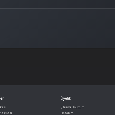
er
Üyelik
ikası
Şifremi Unuttum
özleşmesi
Hesabım