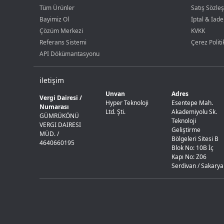
Tüm Ürünler
Satış Sözle
Bayimiz Ol
İptal & İade
Çözüm Merkezi
KVKK
Referans Sistemi
Çerez Politi
API Dökümantasyonu
iletişim
Unvan
Adres
Vergi Dairesi /
Hyper Teknoloji
Esentepe Mah.
Numarası
Ltd. Şti.
Akademiyolu Sk.
GÜMRÜKÖNÜ
Teknoloji
VERGI DAIRESI
Geliştirme
MÜD. /
Bölgeleri Sitesi B
4640660195
Blok No: 10B İç
Kapı No: Z06
Serdivan / Sakarya