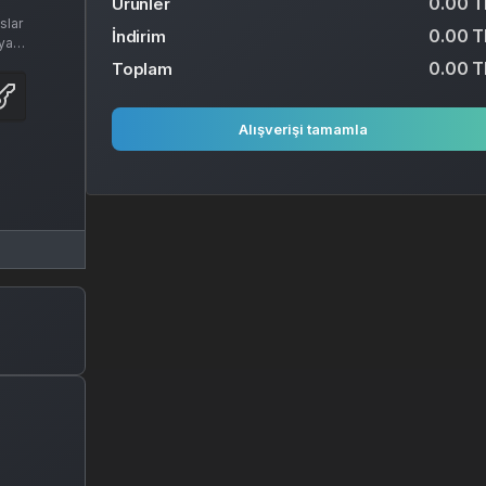
0.00 T
Ürünler
slar
0.00 T
İndirim
eya
0.00 T
Toplam
Alışverişi tamamla