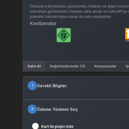
Elmaslar, kahramanlar, görünümler, ifadeler ve diğer kozmetik ü
kahraman görünümleri, ifadeler satın almak ve hatta BP'ye dönü
paketler halinde toplu olarak da satın alınabilirler.
Kısıtlamalar
Satın Al
Değerlendirmeler (3)
Kampanyalar
İp
Gerekli Bilgiler
1
Ödeme Yöntemi Seç
2
Kart ile peşin öde