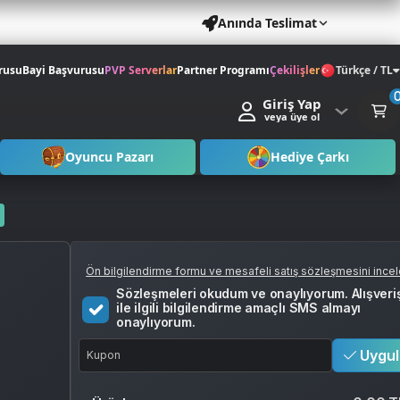
Anında Teslimat
rusu
Bayi Başvurusu
PVP Serverlar
Partner Programı
Çekilişler
Türkçe / TL
Giriş Yap
veya üye ol
Oyuncu Pazarı
Hediye Çarkı
Ön bilgilendirme formu ve mesafeli satış sözleşmesini ince
Sözleşmeleri okudum ve onaylıyorum. Alışveri
ile ilgili bilgilendirme amaçlı SMS almayı
onaylıyorum.
Uygul