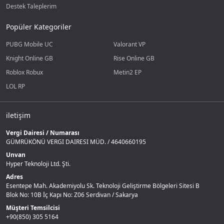
Destek Taleplerim
Popüler Kategoriler
PUBG Mobile UC
Valorant VP
Knight Online GB
Rise Online GB
Roblox Robux
Metin2 EP
LOL RP
iletişim
Vergi Dairesi / Numarası
GÜMRÜKÖNÜ VERGI DAIRESI MÜD. / 4640660195
Unvan
Hyper Teknoloji Ltd. Şti.
Adres
Esentepe Mah. Akademiyolu Sk. Teknoloji Geliştirme Bölgeleri Sitesi B
Blok No: 10B İç Kapı No: Z06 Serdivan / Sakarya
Müşteri Temsilcisi
+90(850) 305 5164