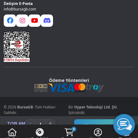
İletişim E-Posta
info@bursagb.com
Ödeme Yöntemleri
© 2026
BursaGB
. Tüm Hakları
Bir
Hyper Teknoloji Ltd. Şti.
Saklıdır.
İştirakidir.
TOPLAM
Alışverişi tamamla
0
0.00