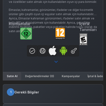
ve özellikler satın almak için kullanılabilen oyun içi para birimidir.
Elmaslar, kahramanlar, görünümler, ifadeler ve diğer kozmetik
ürünler gibi çeşitli oyun içi eşyalar satın almak için kullanılabilir.
Ayrıca, Elmaslar kahraman görünümleri, ifadeler satın almak ve
hatta BP'ye dönüştürmek için kullanılabilir. Ayrıca, genellikle
Kısıtlamalar
İçerik
indirimli fiyatlarla, paketler veya paketler halinde toplu olarak da
Tanımları
satın alınabilirler.
Satın Al
Değerlendirmeler (0)
Kampanyalar
İptal & İade K
Gerekli Bilgiler
1