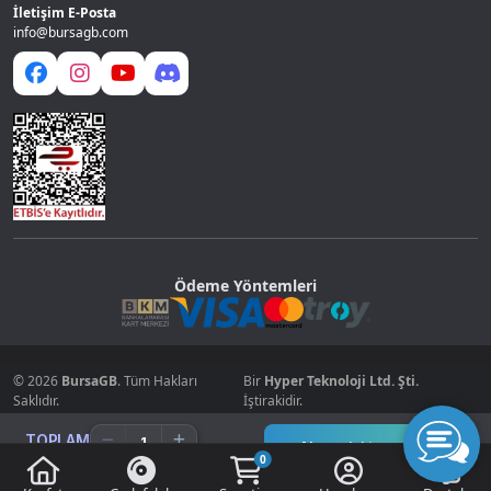
İletişim E-Posta
info@bursagb.com
Ödeme Yöntemleri
© 2026
BursaGB
. Tüm Hakları
Bir
Hyper Teknoloji Ltd. Şti.
Saklıdır.
İştirakidir.
TOPLAM
Alışverişi tamamla
0
0.00