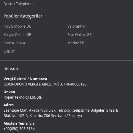
Destek Taleplerim
Popüler Kategoriler
PUBG Mobile UC
Valorant VP
Knight Online GB
Rise Online GB
Roblox Robux
Metin2 EP
LOL RP
iletişim
Vergi Dairesi / Numarası
GÜMRÜKÖNÜ VERGI DAIRESI MÜD. / 4640660195
Unvan
Hyper Teknoloji Ltd. Şti.
Adres
Esentepe Mah. Akademiyolu Sk. Teknoloji Geliştirme Bölgeleri Sitesi B
Blok No: 10B İç Kapı No: Z06 Serdivan / Sakarya
Müşteri Temsilcisi
+90(850) 305 5164