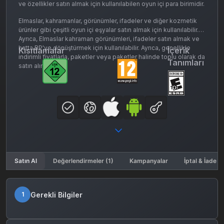
ve özellikler satın almak için kullanılabilen oyun içi para birimidir.
Elmaslar, kahramanlar, görünümler, ifadeler ve diğer kozmetik
ürünler gibi çeşitli oyun içi eşyalar satın almak için kullanılabilir.
Ayrıca, Elmaslar kahraman görünümleri, ifadeler satın almak ve
hatta BP'ye dönüştürmek için kullanılabilir. Ayrıca, genellikle
Kısıtlamalar
İçerik
indirimli fiyatlarla, paketler veya paketler halinde toplu olarak da
Tanımları
satın alınabilirler.
Satın Al
Değerlendirmeler (1)
Kampanyalar
İptal & İade K
Gerekli Bilgiler
1