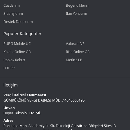
Cüzdanım
Beğendiklerim
Siparişlerim
İlan Yönetimi
Destek Taleplerim
Popüler Kategoriler
PUBG Mobile UC
Valorant VP
Knight Online GB
Rise Online GB
Roblox Robux
Metin2 EP
LOL RP
iletişim
Vergi Dairesi / Numarası
GÜMRÜKÖNÜ VERGI DAIRESI MÜD. / 4640660195
Unvan
Hyper Teknoloji Ltd. Şti.
Adres
Esentepe Mah. Akademiyolu Sk. Teknoloji Geliştirme Bölgeleri Sitesi B