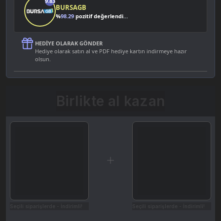
9.83
BURSAGB
%
98.29
pozitif değerlendirme
HEDIYE OLARAK GÖNDER
Hediye olarak satın al ve PDF hediye kartın indirmeye hazır
olsun.
Birlikte al kazan
Seçili siparişlerde - İndirimli!
Seçili siparişlerde - İndirimli!