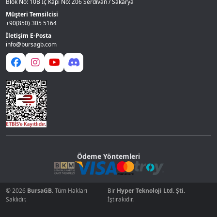
Blok No: 10B İç Kapı No: Z06 Serdivan / Sakarya
Müşteri Temsilcisi
+90(850) 305 5164
İletişim E-Posta
info@bursagb.com
Ödeme Yöntemleri
© 2026
BursaGB
. Tüm Hakları
Bir
Hyper Teknoloji Ltd. Şti.
Saklıdır.
İştirakidir.