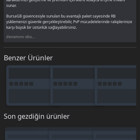
sunar.
BursaGB güvencesiyle sunulan bu avantajlı paket sayesinde RB
yüklemenizi güvenle gerçekleştirebilir, PvP mücadelelerinde rakiplerinize
karşı büyük bir üstünlük sağlayabilirsiniz.
devamını oku...
RB ile Neler Yapabilirsiniz?
Oyun içi market alışverişleri
Benzer Ürünler
Ekipman ve item satın alma
Premium hizmetlerden yararlanma
Etkinlik paketleri
Karakter geliştirme işlemleri
BursaGB’den MyQua RB Neden
Alınmalı?
⚡ Hızlı teslimat
Son gezdiğin ürünler
🔐 Güvenli ödeme altyapısı
📢 Oyuncu pazarı & ilan sistemi
💬 Canlı destek