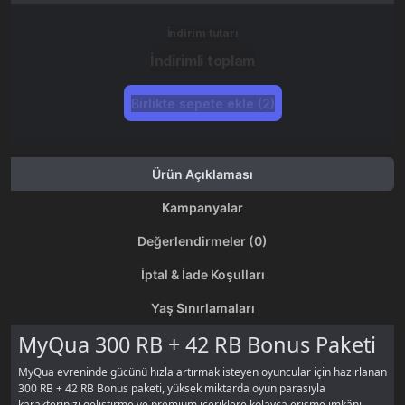
İndirim tutarı
İndirimli toplam
Birlikte sepete ekle (2)
Ürün Açıklaması
Kampanyalar
Değerlendirmeler (0)
İptal & İade Koşulları
Yaş Sınırlamaları
MyQua 300 RB + 42 RB Bonus Paketi
MyQua evreninde gücünü hızla artırmak isteyen oyuncular için hazırlanan
300 RB + 42 RB Bonus paketi, yüksek miktarda oyun parasıyla
karakterinizi geliştirme ve premium içeriklere kolayca erişme imkânı