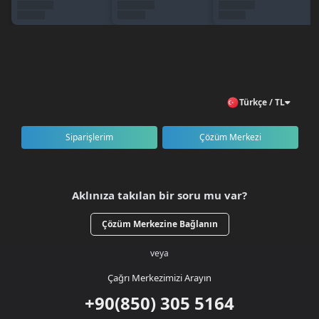
🇹🇷 Türkiye geneli erişim
Sipariş Nasıl Verilir?
BursaGB hesabınıza giriş yapın veya kayıt olun.
MyQua kategorisini açın.
300 RB + 42 RB Bonus paketini seçin.
Türkçe / TL
Ürünü sepete ekleyerek ödeme işlemini tamamlayın.
RB’niz kısa süre içinde hesabınıza teslim edilir.
Siparişlerim
Çözüm Merkezi
Aklınıza takılan bir soru mu var?
Çözüm Merkezine Bağlanın
veya
Çağrı Merkezimizi Arayın
+90(850) 305 5164