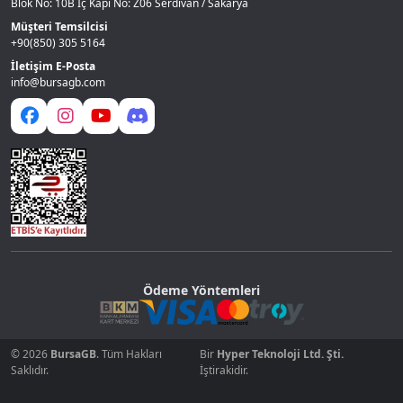
Blok No: 10B İç Kapı No: Z06 Serdivan / Sakarya
Müşteri Temsilcisi
+90(850) 305 5164
İletişim E-Posta
info@bursagb.com
Ödeme Yöntemleri
© 2026
BursaGB
. Tüm Hakları
Bir
Hyper Teknoloji Ltd. Şti.
Saklıdır.
İştirakidir.