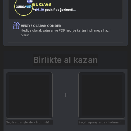
9.83
BURSAGB
%
98.29
pozitif değerlendirme
HEDIYE OLARAK GÖNDER
Hediye olarak satın al ve PDF hediye kartın indirmeye hazır
olsun.
Birlikte al kazan
Seçili siparişlerde - İndirimli!
Seçili siparişlerde - İndirimli!