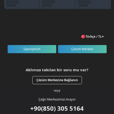
🇹🇷 Türkiye geneli erişim
Sipariş Nasıl Verilir?
BursaGB hesabınıza giriş yapın veya kayıt olun.
OldUsko kategorisini açın.
50000
RB
paketini seçin.
Ürünü sepete ekleyerek ödeme işlemini tamamlayın.
Türkçe / TL
RB’niz kısa süre içinde hesabınıza teslim edilir.
Siparişlerim
Çözüm Merkezi
Aklınıza takılan bir soru mu var?
Çözüm Merkezine Bağlanın
veya
Çağrı Merkezimizi Arayın
+90(850) 305 5164