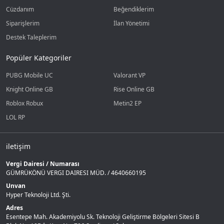
Cüzdanım
Beğendiklerim
Siparişlerim
İlan Yönetimi
Destek Taleplerim
Popüler Kategoriler
PUBG Mobile UC
Valorant VP
Knight Online GB
Rise Online GB
Roblox Robux
Metin2 EP
LOL RP
iletişim
Vergi Dairesi / Numarası
GÜMRÜKÖNÜ VERGI DAIRESI MÜD. / 4640660195
Unvan
Hyper Teknoloji Ltd. Şti.
Adres
Esentepe Mah. Akademiyolu Sk. Teknoloji Geliştirme Bölgeleri Sitesi B