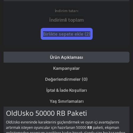
İndirim tutarı
İndirimli toplam
Birlikte sepete ekle (2)
Ürün Açıklaması
Kampanyalar
Değerlendirmeler (0)
İptal & İade Koşulları
Yaş Sınırlamaları
OldUsko 50000 RB Paketi
OldUsko evreninde karakterini güçlendirmek ve oyun içi avantajlarını
artırmak isteyen oyuncular için hazırlanan 50000
RB
paketi, ekipman
geliştirmeden premium içeriklere kadar birçok alanda size hız kazandırır.