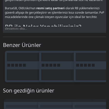
BursaGB, OldUsko’nun
resmi satış partneri
olarak RB yüklemelerinizi
güvenli altyapı ile gerçekleştirir ve işlemlerinizi kısa sürede tamamlar. PvP
mücadelelerinde öne çıkmak isteyen oyuncular için ideal bir tercihtir.
RB ile Neler Yapabilirsiniz?
devamını oku...
Oyun içi market alışverişleri
Ekipman ve item satın alma
Benzer Ürünler
Premium hizmetlerden yararlanma
Etkinlik paketleri
Oyuncular arası ticaret
BursaGB’den OldUsko RB Neden
Alınmalı?
⚡ Hızlı teslimat
🔐 Güvenli ödeme altyapısı
Son gezdiğin ürünler
📢 Resmi satıcı güvencesi
💬 Canlı destek