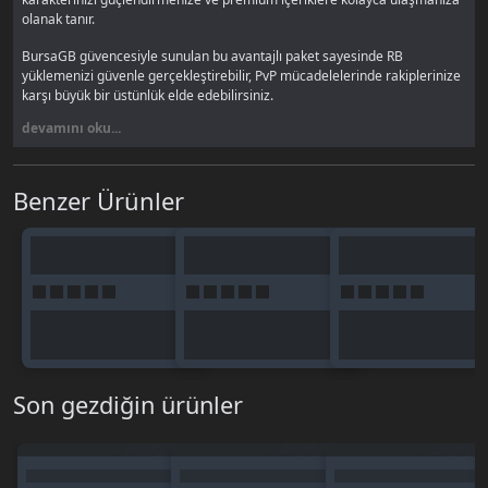
olanak tanır.
BursaGB güvencesiyle sunulan bu avantajlı paket sayesinde RB
yüklemenizi güvenle gerçekleştirebilir, PvP mücadelelerinde rakiplerinize
karşı büyük bir üstünlük elde edebilirsiniz.
devamını oku...
RB ile Neler Yapabilirsiniz?
Oyun içi market alışverişleri
Benzer Ürünler
Ekipman ve item satın alma
Premium hizmetlerden yararlanma
Etkinlik paketleri
Karakter geliştirme işlemleri
BursaGB’den ORACLE RB Neden
Alınmalı?
⚡ Hızlı teslimat
Son gezdiğin ürünler
🔐 Güvenli ödeme altyapısı
📢 Oyuncu pazarı & ilan sistemi
💬 Canlı destek