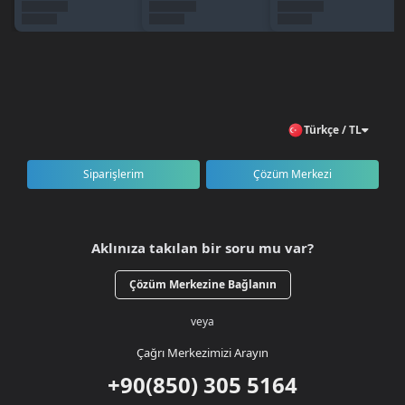
🇹🇷 Türkiye geneli erişim
Sipariş Nasıl Verilir?
BursaGB hesabınıza giriş yapın veya kayıt olun.
ORACLE kategorisini açın.
500 RB paketini seçin.
Türkçe / TL
Ürünü sepete ekleyerek ödeme işlemini tamamlayın.
RB’niz kısa süre içinde hesabınıza teslim edilir.
Siparişlerim
Çözüm Merkezi
Aklınıza takılan bir soru mu var?
Çözüm Merkezine Bağlanın
veya
Çağrı Merkezimizi Arayın
+90(850) 305 5164