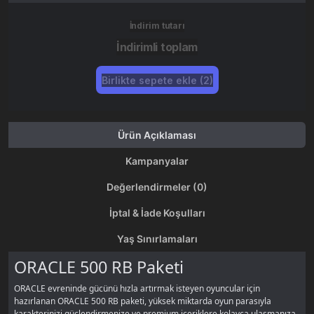
İndirim tutarı
İndirimli toplam
Birlikte sepete ekle (2)
Ürün Açıklaması
Kampanyalar
Değerlendirmeler (0)
İptal & İade Koşulları
Yaş Sınırlamaları
ORACLE 500 RB Paketi
ORACLE evreninde gücünü hızla artırmak isteyen oyuncular için
hazırlanan ORACLE 500 RB paketi, yüksek miktarda oyun parasıyla
karakterinizi güçlendirmenize ve premium içeriklere kolayca ulaşmanıza