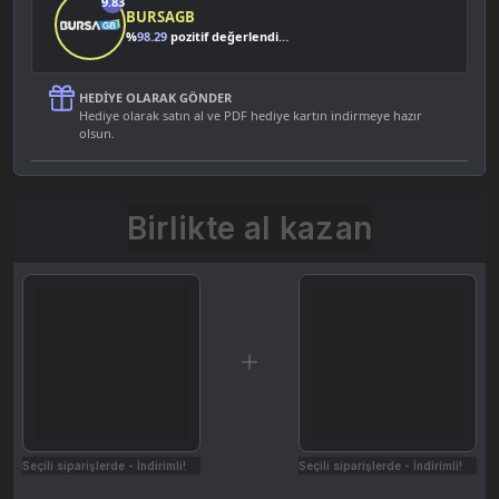
9.83
BURSAGB
%
98.29
pozitif değerlendirme
HEDIYE OLARAK GÖNDER
Hediye olarak satın al ve PDF hediye kartın indirmeye hazır
olsun.
Birlikte al kazan
Seçili siparişlerde - İndirimli!
Seçili siparişlerde - İndirimli!