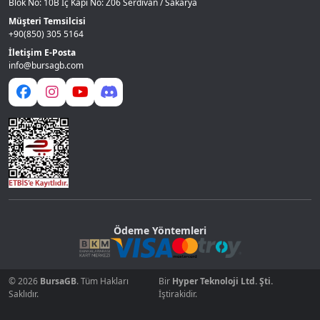
Blok No: 10B İç Kapı No: Z06 Serdivan / Sakarya
Müşteri Temsilcisi
+90(850) 305 5164
İletişim E-Posta
info@bursagb.com
Ödeme Yöntemleri
© 2026
BursaGB
. Tüm Hakları
Bir
Hyper Teknoloji Ltd. Şti.
Saklıdır.
İştirakidir.