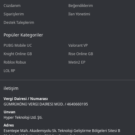
Cüzdanım
Beğendiklerim
Siparişlerim
İlan Yönetimi
Destek Taleplerim
Popüler Kategoriler
PUBG Mobile UC
Valorant VP
Knight Online GB
Rise Online GB
Roblox Robux
Metin2 EP
LOL RP
iletişim
Vergi Dairesi / Numarası
GÜMRÜKÖNÜ VERGI DAIRESI MÜD. / 4640660195
Unvan
Hyper Teknoloji Ltd. Şti.
Adres
Esentepe Mah. Akademiyolu Sk. Teknoloji Geliştirme Bölgeleri Sitesi B