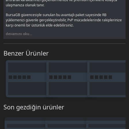
ulaşmanıza olanak tanır.
BursaGB güvencesiyle sunulan bu avantajlı paket sayesinde RB
yüklemenizi güvenle gerçekleştirebilir, PvP mücadelelerinde rakiplerinize
karşı önemli bir üstünlük elde edebilirsiniz.
devamını oku...
RB ile Neler Yapabilirsiniz?
Oyun içi market alışverişleri
Benzer Ürünler
Ekipman ve item satın alma
Premium hizmetlerden yararlanma
Etkinlik paketleri
Karakter geliştirme işlemleri
BursaGB’den Realko RB Neden
Alınmalı?
⚡ Hızlı teslimat
Son gezdiğin ürünler
🔐 Güvenli ödeme altyapısı
📢 Oyuncu pazarı & ilan sistemi
💬 Canlı destek