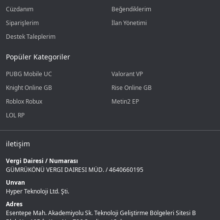
Cüzdanım
Beğendiklerim
Siparişlerim
İlan Yönetimi
Destek Taleplerim
Popüler Kategoriler
PUBG Mobile UC
Valorant VP
Knight Online GB
Rise Online GB
Roblox Robux
Metin2 EP
LOL RP
iletişim
Vergi Dairesi / Numarası
GÜMRÜKÖNÜ VERGI DAIRESI MÜD. / 4640660195
Unvan
Hyper Teknoloji Ltd. Şti.
Adres
Esentepe Mah. Akademiyolu Sk. Teknoloji Geliştirme Bölgeleri Sitesi B