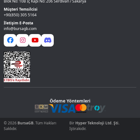
Blok No: 10B İç Kapı No: Z06 Serdivan / Sakarya
Müşteri Temsilcisi
+90(850) 305 5164
İletişim E-Posta
info@bursagb.com
Ödeme Yöntemleri
© 2026
BursaGB
. Tüm Hakları
Bir
Hyper Teknoloji Ltd. Şti.
Saklıdır.
İştirakidir.