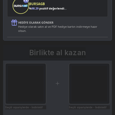
9.83
BURSAGB
%
98.29
pozitif değerlendirme
HEDIYE OLARAK GÖNDER
Hediye olarak satın al ve PDF hediye kartın indirmeye hazır
olsun.
Birlikte al kazan
Seçili siparişlerde - İndirimli!
Seçili siparişlerde - İndirimli!