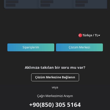
🇹🇷 Türkiye geneli erişim
Sipariş Nasıl Verilir?
BursaGB hesabınıza giriş yapın veya kayıt olun.
Realko kategorisini açın.
300 RB + 60 RB Bonus paketini seçin.
Türkçe / TL
Ürünü sepete ekleyerek ödeme işlemini tamamlayın.
RB’niz kısa süre içinde hesabınıza teslim edilir.
Siparişlerim
Çözüm Merkezi
Aklınıza takılan bir soru mu var?
Çözüm Merkezine Bağlanın
veya
Çağrı Merkezimizi Arayın
+90(850) 305 5164