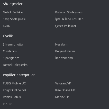
Sözleşmeler
Gizlilik Politikası
Kullanıcı Sözleşmesi
Satış Sözleşmesi
İptal & İade Koşulları
KVKK
Çerez Politikası
Üyelik
Şifremi Unuttum
Hesabım
Cüzdanım
Beğendiklerim
Siparişlerim
İlan Yönetimi
Destek Taleplerim
Popüler Kategoriler
PUBG Mobile UC
Valorant VP
Knight Online GB
Rise Online GB
Roblox Robux
Metin2 EP
LOL RP