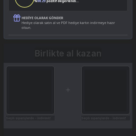
%
98.29
pozitif değerlendirme
HEDIYE OLARAK GÖNDER
Hediye olarak satın al ve PDF hediye kartın indirmeye hazır
olsun.
Birlikte al kazan
Seçili siparişlerde - İndirimli!
Seçili siparişlerde - İndirimli!