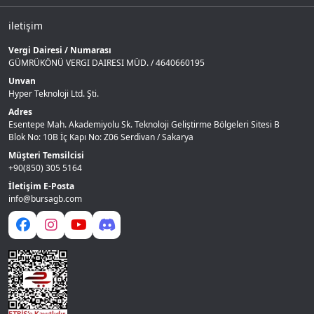
iletişim
Vergi Dairesi / Numarası
GÜMRÜKÖNÜ VERGI DAIRESI MÜD. / 4640660195
Unvan
Hyper Teknoloji Ltd. Şti.
Adres
Esentepe Mah. Akademiyolu Sk. Teknoloji Geliştirme Bölgeleri Sitesi B
Blok No: 10B İç Kapı No: Z06 Serdivan / Sakarya
Müşteri Temsilcisi
+90(850) 305 5164
İletişim E-Posta
info@bursagb.com