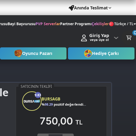
Anında Teslimat
rusu
Bayi Başvurusu
PVP Serverlar
Partner Programı
Çekilişler
Türkçe / TL
Giriş Yap
veya üye ol
Oyuncu Pazarı
Hediye Çarkı
SATICININ TEKLIFI
le
9.83
BURSAGB
%
98.29
pozitif değerlendirme
750,00
TL