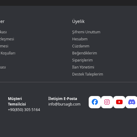
er
Üyelik
ikası
Şifremi Unuttum
özleşmesi
Hesabım
şmesi
Cüzdanım
 Koşulları
Beğendiklerim
Siparişlerim
kası
İlan Yönetimi
Destek Taleplerim
Müşteri
İletişim E-Posta
Temsilcisi
info@bursagb.com
+90(850) 305 5164