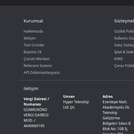
Kurumsal
Sözleşmel
Hakkımızda
Gizlilik Polit
iletişim
Kullanıcı S
Tüm Ürünler
Satış Sözle
Bayimiz Ol
İptal & İade
Çözüm Merkezi
KVKK
Referans Sistemi
Çerez Politi
API Dökümantasyonu
iletişim
Unvan
Adres
Vergi Dairesi /
Hyper Teknoloji
Esentepe Mah.
Numarası
Ltd. Şti.
Akademiyolu Sk.
GÜMRÜKÖNÜ
Teknoloji
VERGI DAIRESI
Geliştirme
MÜD. /
Bölgeleri Sitesi B
4640660195
Blok No: 10B İç