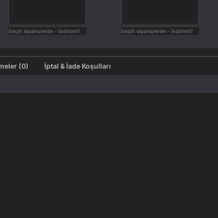
Seçili siparişlerde - İndirimli!
Seçili siparişlerde - İndirimli!
Değerlendirmeler (0)
İptal & İade Koşulları