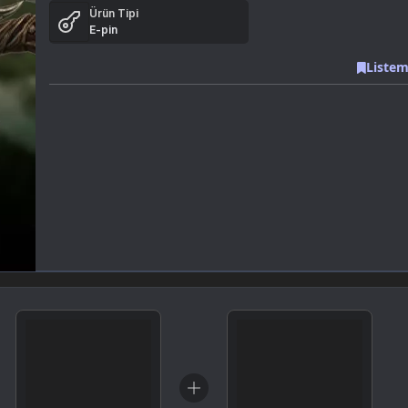
Ürün Tipi
E-pin
Listem