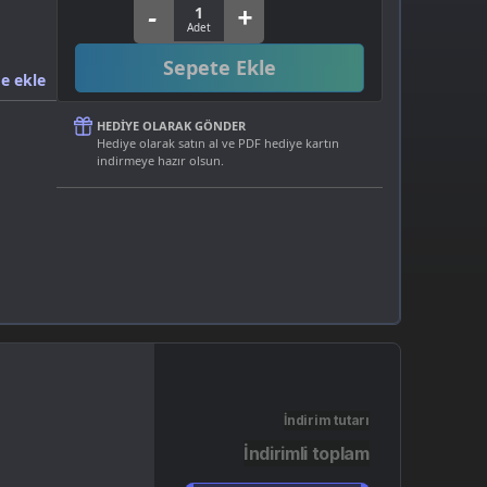
Sepete Ekle
e ekle
HEDIYE OLARAK GÖNDER
Hediye olarak satın al ve PDF hediye kartın
indirmeye hazır olsun.
İndirim tutarı
İndirimli toplam