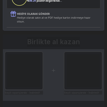
%
98.29
pozitif değerlendirme
HEDIYE OLARAK GÖNDER
Hediye olarak satın al ve PDF hediye kartın indirmeye hazır
olsun.
Birlikte al kazan
Seçili siparişlerde - İndirimli!
Seçili siparişlerde - İndirimli!