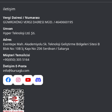
iletişim
Vergi Dairesi / Numarası
GÜMRÜKÖNÜ VERGI DAIRESI MÜD. / 4640660195
Unvan
Hyper Teknoloji Ltd. Şti.
Adres
Esentepe Mah. Akademiyolu Sk. Teknoloji Geliştirme Bölgeleri Sitesi B
Blok No: 10B İç Kapı No: Z06 Serdivan / Sakarya
Müşteri Temsilcisi
+90(850) 305 5164
İletişim E-Posta
info@bursagb.com