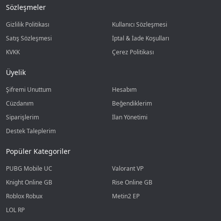
Sözleşmeler
Gizlilik Politikası
Kullanıcı Sözleşmesi
Satış Sözleşmesi
İptal & İade Koşulları
KVKK
Çerez Politikası
Üyelik
Şifremi Unuttum
Hesabım
Cüzdanım
Beğendiklerim
Siparişlerim
İlan Yönetimi
Destek Taleplerim
Popüler Kategoriler
PUBG Mobile UC
Valorant VP
Knight Online GB
Rise Online GB
Roblox Robux
Metin2 EP
LOL RP