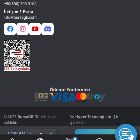
+90(850) 305 5164
İletişim E-Posta
info@bursagb.com
Ödeme Yöntemleri
© 2026
BursaGB
. Tüm Hakları
Bir
Hyper Teknoloji Ltd. Şti.
Saklıdır.
İştirakidir.
TOPLAM
Alışverişi tamamla
0