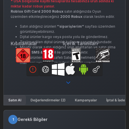
* USA bölgesine kayıtlı hesaplarda hesabınıza ürün adında ki
miktar kadar robux yansır.
Roblox Gift Card 2000 Robux
satın aldığınızda Oyun
üzerinden etkinleştireceğiniz
2000 Robux
olarak teslim edilir.
Satın aldığınız ürünleri
''siparişlerim''
sayfası üzerinden
görüntüleyebilirsiniz.
Dijital ürünler kargo veya posta yolu ile gönderilmez.
Teslim edilen dijital ürünler kullanıcı sorumluluğundadır.
Kısıtlamalar
İçerik Tanımları
Misafir olarak satın aldığınız ürün anahtarları ve satın alma
detayı
SMS & E-mail
ile gönderilecektir.
Dijital ürünlerde, Mesafeli Satışlar Yönetmeliği’nin 15.
maddesi uyarınca ürün iadesi ve iptali yapılamaz.
Satın Al
Değerlendirmeler (2)
Kampanyalar
İptal & İade K
Gerekli Bilgiler
1