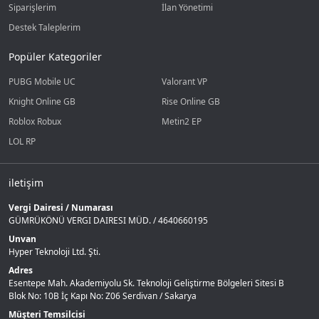
Siparişlerim
İlan Yönetimi
Destek Taleplerim
Popüler Kategoriler
PUBG Mobile UC
Valorant VP
Knight Online GB
Rise Online GB
Roblox Robux
Metin2 EP
LOL RP
iletişim
Vergi Dairesi / Numarası
GÜMRÜKÖNÜ VERGI DAIRESI MÜD. / 4640660195
Unvan
Hyper Teknoloji Ltd. Şti.
Adres
Esentepe Mah. Akademiyolu Sk. Teknoloji Geliştirme Bölgeleri Sitesi B
Blok No: 10B İç Kapı No: Z06 Serdivan / Sakarya
Müşteri Temsilcisi