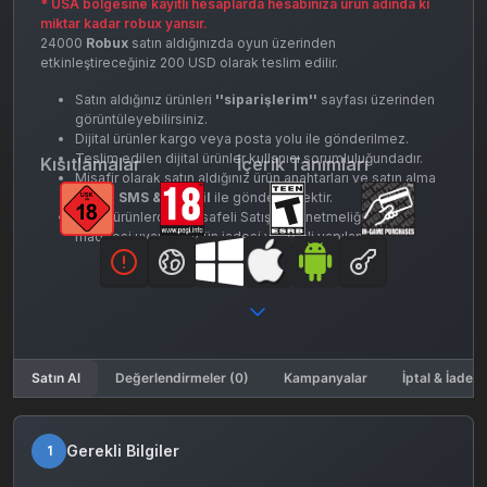
* USA bölgesine kayıtlı hesaplarda hesabınıza ürün adında ki
miktar kadar robux yansır.
24000
Robux
satın aldığınızda oyun üzerinden
etkinleştireceğiniz 200 USD olarak teslim edilir.
Satın aldığınız ürünleri
''siparişlerim''
sayfası üzerinden
görüntüleyebilirsiniz.
Dijital ürünler kargo veya posta yolu ile gönderilmez.
Teslim edilen dijital ürünler kullanıcı sorumluluğundadır.
Kısıtlamalar
İçerik Tanımları
Misafir olarak satın aldığınız ürün anahtarları ve satın alma
detayı
SMS & E-mail
ile gönderilecektir.
Dijital ürünlerde, Mesafeli Satışlar Yönetmeliği’nin 15.
maddesi uyarınca ürün iadesi ve iptali yapılamaz.
Satın Al
Değerlendirmeler (0)
Kampanyalar
İptal & İade K
Gerekli Bilgiler
1