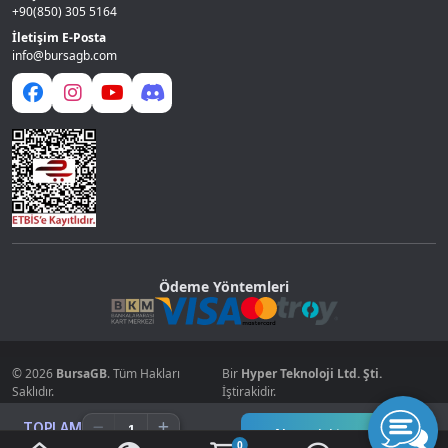
+90(850) 305 5164
İletişim E-Posta
info@bursagb.com
Ödeme Yöntemleri
© 2026
BursaGB
. Tüm Hakları
Bir
Hyper Teknoloji Ltd. Şti.
Saklıdır.
İştirakidir.
TOPLAM
Alışverişi tamamla
0