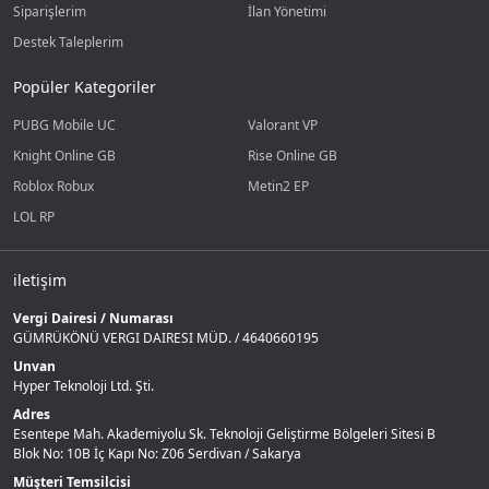
Siparişlerim
İlan Yönetimi
Destek Taleplerim
Popüler Kategoriler
PUBG Mobile UC
Valorant VP
Knight Online GB
Rise Online GB
Roblox Robux
Metin2 EP
LOL RP
iletişim
Vergi Dairesi / Numarası
GÜMRÜKÖNÜ VERGI DAIRESI MÜD. / 4640660195
Unvan
Hyper Teknoloji Ltd. Şti.
Adres
Esentepe Mah. Akademiyolu Sk. Teknoloji Geliştirme Bölgeleri Sitesi B
Blok No: 10B İç Kapı No: Z06 Serdivan / Sakarya
Müşteri Temsilcisi