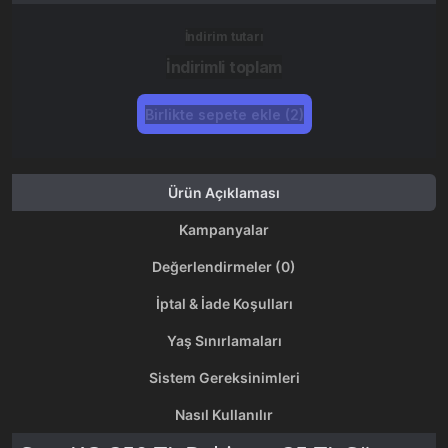
İndirim tutarı
İndirimli toplam
Birlikte sepete ekle (2)
Ürün Açıklaması
Kampanyalar
Değerlendirmeler (0)
İptal & İade Koşulları
Yaş Sınırlamaları
Sistem Gereksinimleri
Nasıl Kullanılır