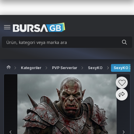
Kategoriler
PVP Serverlar
SexyKO
SexyKO 350