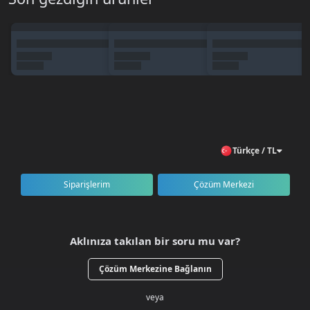
🔐 Güvenli ödeme altyapısı
📢 Oyuncu pazarı & ilan sistemi
💬 Canlı destek
🇹🇷 Türkiye geneli erişim
Sipariş Nasıl Verilir?
BursaGB hesabınıza giriş yapın veya kayıt olun.
SexyKO kategorisini açın.
350 TL Bakiye + 35 TL Süper Bonus paketini seçin.
Türkçe / TL
Ürünü sepete ekleyerek ödeme işlemini tamamlayın.
Bakiyeniz kısa süre içinde hesabınıza teslim edilir.
Siparişlerim
Çözüm Merkezi
Aklınıza takılan bir soru mu var?
Çözüm Merkezine Bağlanın
veya