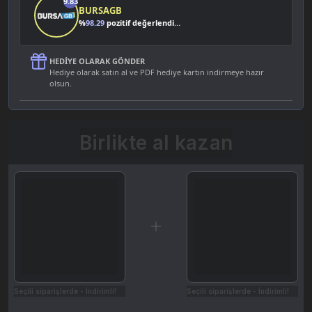
9.83
BURSAGB
%
98.29
pozitif değerlendirme
HEDIYE OLARAK GÖNDER
Hediye olarak satın al ve PDF hediye kartın indirmeye hazır
olsun.
Birlikte al kazan
Seçili siparişlerde - İndirimli!
Seçili siparişlerde - İndirimli!