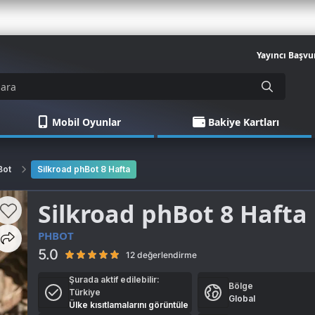
Yayıncı Başvu
Mobil Oyunlar
Bakiye Kartları
Bot
Silkroad phBot 8 Hafta
Silkroad phBot 8 Hafta
PHBOT
5.0
12 değerlendirme
Şurada aktif edilebilir:
Bölge
Türkiye
Global
Ülke kısıtlamalarını görüntüle