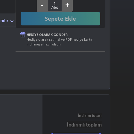
Sepete Ekle
nılır
HEDIYE OLARAK GÖNDER
Hediye olarak satın al ve PDF hediye kartın
indirmeye hazır olsun.
İndirim tutarı
İndirimli toplam