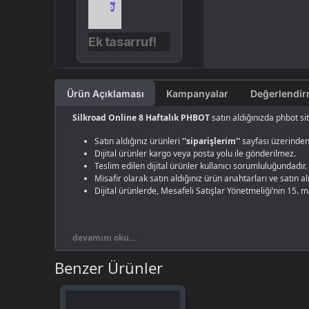
Ek tasarruf!
Ürün Açıklaması
Kampanyalar
Silkroad Online 8 Haftalık PHBOT
satın aldığınızda phbot si
Satın aldığınız ürünleri
''siparişlerim''
sayfası üzerinden 
Dijital ürünler kargo veya posta yolu ile gönderilmez.
Teslim edilen dijital ürünler kullanıcı sorumluluğundadır.
Misafir olarak satın aldığınız ürün anahtarları ve satın 
Dijital ürünlerde, Mesafeli Satışlar Yönetmeliği’nin 15. 
devamını oku...
Benzer Ürünler