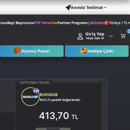
Anında Teslimat
rusu
Bayi Başvurusu
PVP Serverlar
Partner Programı
Çekilişler
Türkçe / TL
Giriş Yap
veya üye ol
Oyuncu Pazarı
Hediye Çarkı
SATICININ TEKLIFI
9.83
BURSAGB
%
98.29
pozitif değerlendirme
413,70
TL