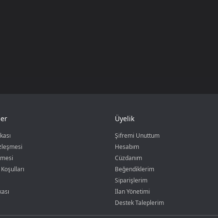
er
Üyelik
ikası
Şifremi Unuttum
özleşmesi
Hesabım
şmesi
Cüzdanım
 Koşulları
Beğendiklerim
Siparişlerim
kası
İlan Yönetimi
Destek Taleplerim