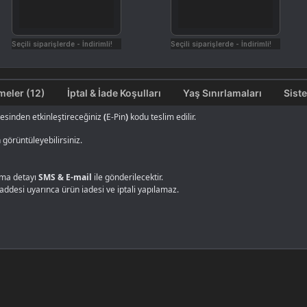
Seçili siparişlerde - İndirimli!
Seçili siparişlerde - İndirimli!
Değerlendirmeler (12)
İptal & İade Koşulları
Yaş Sınırlamaları
Sist
tesinden etkinleştireceğiniz
(
E-Pin
)
kodu teslim edilir.
görüntüleyebilirsiniz.
alma detayı
SMS & E-mail
ile gönderilecektir.
maddesi uyarınca ürün iadesi ve iptali yapılamaz.