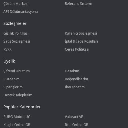
Çözüm Merkezi
Referans Sistemi
API Dökümantasyonu
Sözleşmeler
Gizlilik Politikası
Kullanıcı Sözleşmesi
Satış Sözleşmesi
İptal & İade Koşulları
KVKK
Çerez Politikası
Üyelik
Şifremi Unuttum
Hesabım
Cüzdanım
Beğendiklerim
Siparişlerim
İlan Yönetimi
Destek Taleplerim
Popüler Kategoriler
PUBG Mobile UC
Valorant VP
Knight Online GB
Rise Online GB