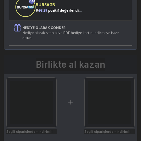
9.83
BURSAGB
%
98.29
pozitif değerlendirme
HEDIYE OLARAK GÖNDER
Hediye olarak satın al ve PDF hediye kartın indirmeye hazır
olsun.
Birlikte al kazan
Seçili siparişlerde - İndirimli!
Seçili siparişlerde - İndirimli!