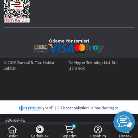
Ödeme Yöntemleri
© 2026
BursaGB
. Tüm Hakları
Bir
Hyper Teknoloji Ltd. Şti.
Saklıdır.
İştirakidir.
Hyper® | E-Ticaret paketleri ile hazırlanmıştır.
330.00 TL
300.00
TL
0
Sepete Ekle
Kazancımı Gör
30,00 TL
Keşfet
Çarkıfelek
Sepetim
Hesabım
Destek