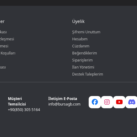
er
Üyelik
ikası
Şifremi Unuttum
özleşmesi
Hesabım
şmesi
Cüzdanım
 Koşulları
Beğendiklerim
Siparişlerim
kası
İlan Yönetimi
Destek Taleplerim
Müşteri
İletişim E-Posta
Temsilcisi
info@bursagb.com
+90(850) 305 5164