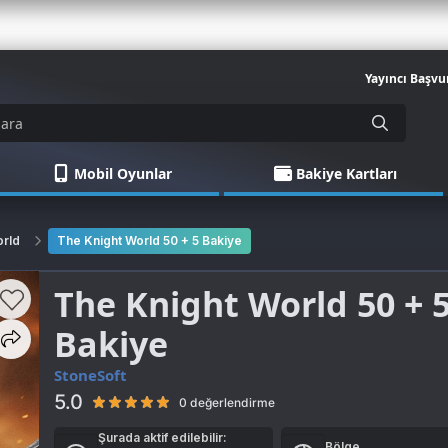
Yayıncı Başvu
Mobil Oyunlar
Bakiye Kartları
orld
The Knight World 50 + 5 Bakiye
The Knight World 50 + 
Bakiye
StoneSoft
5.0
0 değerlendirme
Şurada aktif edilebilir:
Bölge