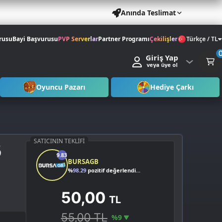
Anında Teslimat
rusu
Bayi Başvurusu
PVP Serverlar
Partner Programı
Çekilişler
Türkçe / TL
Giriş Yap
veya üye ol
Oyuncu Pazarı
Hediye Çarkı
SATICININ TEKLIFI
5
9.83
BURSAGB
%
98.29
pozitif değerlendirme
50,00
TL
55,00 TL
%9