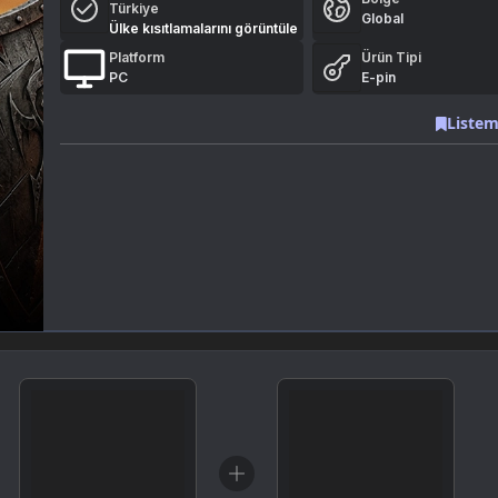
Türkiye
Global
Ülke kısıtlamalarını görüntüle
Platform
Ürün Tipi
PC
E-pin
Listem