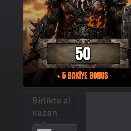
Birlikte al
kazan