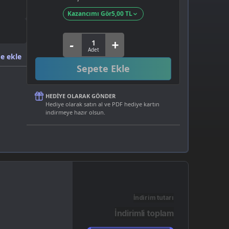
Kazancımı Gör
5,00 TL
e ekle
Sepete Ekle
HEDIYE OLARAK GÖNDER
Hediye olarak satın al ve PDF hediye kartın
indirmeye hazır olsun.
İndirim tutarı
İndirimli toplam