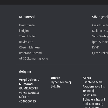
Kurumsal
Sözleşmel
Hakkımızda
Gizlilik Polit
iletişim
Kullanıcı S
Tüm Ürünler
Satış Sözle
Bayimiz Ol
İptal & İade
Çözüm Merkezi
KVKK
Referans Sistemi
Çerez Politi
API Dökümantasyonu
iletişim
Unvan
Adres
Vergi Dairesi /
Hyper Teknoloji
Esentepe Mah.
Numarası
Ltd. Şti.
Akademiyolu Sk.
GÜMRÜKÖNÜ
Teknoloji
VERGI DAIRESI
Geliştirme
MÜD. /
Bölgeleri Sitesi B
4640660195
Blok No: 10B İç