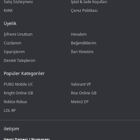
Satış Sözleşmesi
İptal & İade Koşulları
KVKK
Çerez Politikası
Üyelik
Şifremi Unuttum
Hesabım
Cüzdanım
Beğendiklerim
Siparişlerim
İlan Yönetimi
Destek Taleplerim
Popüler Kategoriler
PUBG Mobile UC
Valorant VP
Knight Online GB
Rise Online GB
Roblox Robux
Metin2 EP
LOL RP
iletişim
Vergi Dairesi / Numarası