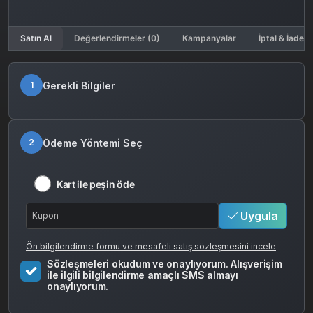
Satın Al
Değerlendirmeler (0)
Kampanyalar
İptal & İade K
Gerekli Bilgiler
1
Ödeme Yöntemi Seç
2
Kart ile peşin öde
Uygula
Ön bilgilendirme formu ve mesafeli satış sözleşmesini incele
Sözleşmeleri okudum ve onaylıyorum. Alışverişim
ile ilgili bilgilendirme amaçlı SMS almayı
onaylıyorum.