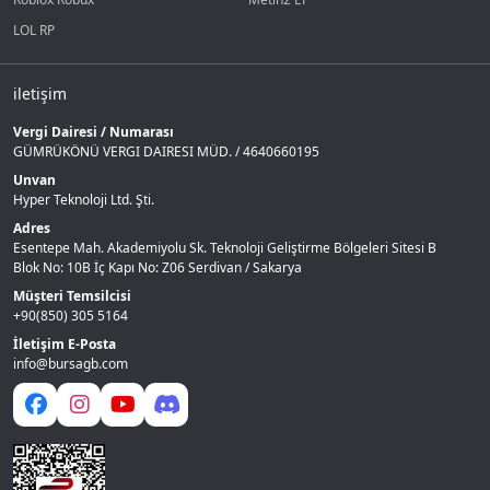
LOL RP
iletişim
Vergi Dairesi / Numarası
GÜMRÜKÖNÜ VERGI DAIRESI MÜD. / 4640660195
Unvan
Hyper Teknoloji Ltd. Şti.
Adres
Esentepe Mah. Akademiyolu Sk. Teknoloji Geliştirme Bölgeleri Sitesi B
Blok No: 10B İç Kapı No: Z06 Serdivan / Sakarya
Müşteri Temsilcisi
+90(850) 305 5164
İletişim E-Posta
info@bursagb.com