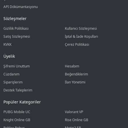
API Dökümantasyonu
Sözleşmeler
Gizlilik Politikası
Kullanıcı Sözleşmesi
Satış Sözleşmesi
İptal & İade Koşulları
KVKK
Çerez Politikası
Üyelik
Şifremi Unuttum
Hesabım
Cüzdanım
Beğendiklerim
Siparişlerim
İlan Yönetimi
Destek Taleplerim
Popüler Kategoriler
PUBG Mobile UC
Valorant VP
Knight Online GB
Rise Online GB
Roblox Robux
Metin2 EP