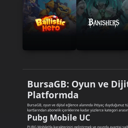
BursaGB: Oyun ve Diji
Platformda
BursaGB, oyun ve dijital eğlence alanında ihtiyaç duyduğunuz tüm
kartlarından abonelik içeriklerine kadar yüzlerce kategori arasın
Pubg Mobile UC
PUBG Mobile’da karakterinizi geliştirmek ve oyunda avantaj sağla