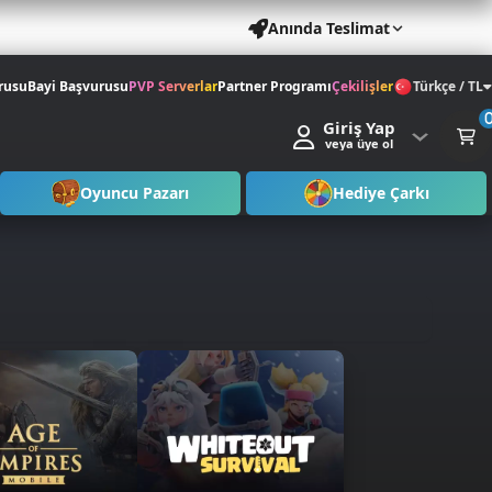
Anında Teslimat
rusu
Bayi Başvurusu
PVP Serverlar
Partner Programı
Çekilişler
Türkçe / TL
Giriş Yap
veya üye ol
Oyuncu Pazarı
Hediye Çarkı