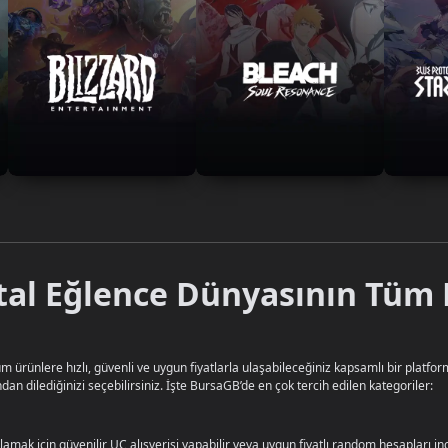
tal Eğlence Dünyasının Tüm 
 ürünlere hızlı, güvenli ve uygun fiyatlarla ulaşabileceğiniz kapsamlı bir platform
dan dilediğinizi seçebilirsiniz. İşte BursaGB’de en çok tercih edilen kategoriler:
mak için güvenilir UC alışverişi yapabilir veya uygun fiyatlı random hesapları ince