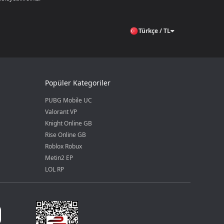
Türkçe / TL
Popüler Kategoriler
PUBG Mobile UC
Valorant VP
Knight Online GB
Rise Online GB
Roblox Robux
Metin2 EP
LOL RP
 Elmas