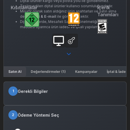
Dijital ürünler kargo veya posta yolu ile gönderilmez.
Teslim edilen dijital ürünler kullanıcı sorumluluğundadır.
Kısıtlamalar
İçerik
Misafir olarak satın aldığınız ürün anahtarları ve satın alma
Tanımları
detayı
SMS & E-mail
ile gönderilecektir.
Dijital ürünlerde, Mesafeli Satışlar Yönetmeliği’nin 15.
maddesi uyarınca ürün iadesi ve iptali yapılamaz.
Satın Al
Değerlendirmeler (1)
Kampanyalar
İptal & İade K
Gerekli Bilgiler
1
Ödeme Yöntemi Seç
2