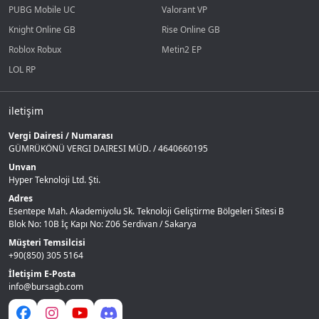
PUBG Mobile UC
Valorant VP
Knight Online GB
Rise Online GB
Roblox Robux
Metin2 EP
LOL RP
iletişim
Vergi Dairesi / Numarası
GÜMRÜKÖNÜ VERGI DAIRESI MÜD. / 4640660195
Unvan
Hyper Teknoloji Ltd. Şti.
Adres
Esentepe Mah. Akademiyolu Sk. Teknoloji Geliştirme Bölgeleri Sitesi B
Blok No: 10B İç Kapı No: Z06 Serdivan / Sakarya
Müşteri Temsilcisi
+90(850) 305 5164
İletişim E-Posta
info@bursagb.com