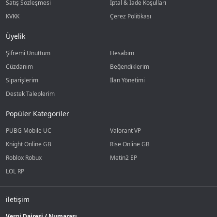
Satış Sözleşmesi
İptal & İade Koşulları
KVKK
Çerez Politikası
Üyelik
Şifremi Unuttum
Hesabım
Cüzdanım
Beğendiklerim
Siparişlerim
İlan Yönetimi
Destek Taleplerim
Popüler Kategoriler
PUBG Mobile UC
Valorant VP
Knight Online GB
Rise Online GB
Roblox Robux
Metin2 EP
LOL RP
iletişim
Vergi Dairesi / Numarası