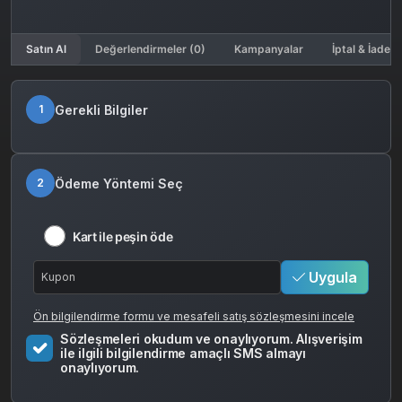
Satın Al
Değerlendirmeler (0)
Kampanyalar
İptal & İade K
Gerekli Bilgiler
1
Ödeme Yöntemi Seç
2
Kart ile peşin öde
Uygula
Ön bilgilendirme formu ve mesafeli satış sözleşmesini incele
Sözleşmeleri okudum ve onaylıyorum. Alışverişim
ile ilgili bilgilendirme amaçlı SMS almayı
onaylıyorum.