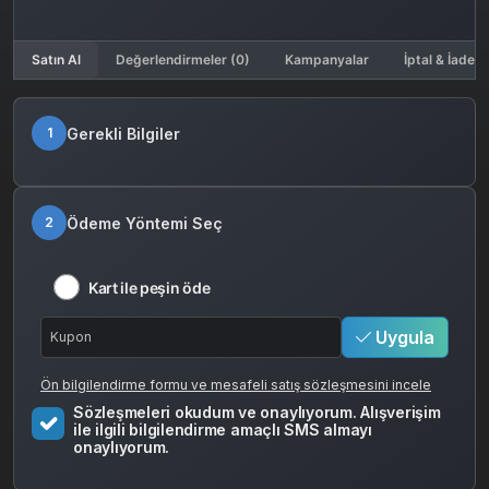
Satın Al
Değerlendirmeler (0)
Kampanyalar
İptal & İade K
Gerekli Bilgiler
1
Ödeme Yöntemi Seç
2
Kart ile peşin öde
Uygula
Ön bilgilendirme formu ve mesafeli satış sözleşmesini incele
Sözleşmeleri okudum ve onaylıyorum. Alışverişim
ile ilgili bilgilendirme amaçlı SMS almayı
onaylıyorum.