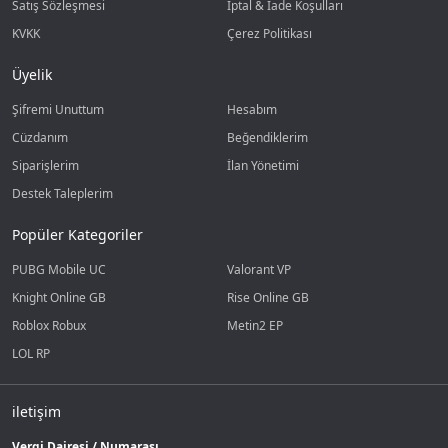
Satış Sözleşmesi
İptal & İade Koşulları
KVKK
Çerez Politikası
Üyelik
Şifremi Unuttum
Hesabım
Cüzdanım
Beğendiklerim
Siparişlerim
İlan Yönetimi
Destek Taleplerim
Popüler Kategoriler
PUBG Mobile UC
Valorant VP
Knight Online GB
Rise Online GB
Roblox Robux
Metin2 EP
LOL RP
iletişim
Vergi Dairesi / Numarası