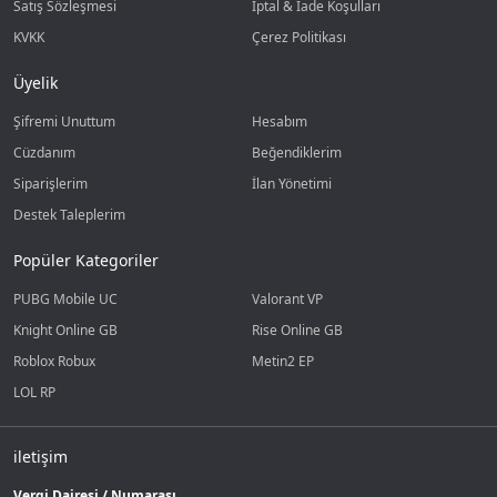
Satış Sözleşmesi
İptal & İade Koşulları
KVKK
Çerez Politikası
Üyelik
Şifremi Unuttum
Hesabım
Cüzdanım
Beğendiklerim
Siparişlerim
İlan Yönetimi
Destek Taleplerim
Popüler Kategoriler
PUBG Mobile UC
Valorant VP
Knight Online GB
Rise Online GB
Roblox Robux
Metin2 EP
LOL RP
iletişim
Vergi Dairesi / Numarası