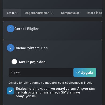
Satın Al
Değerlendirmeler (0)
Kampanyalar
İptal & İade K
Gerekli Bilgiler
1
Ödeme Yöntemi Seç
2
Kart ile peşin öde
Uygula
Ön bilgilendirme formu ve mesafeli satış sözleşmesini incele
Sözleşmeleri okudum ve onaylıyorum. Alışverişim
ile ilgili bilgilendirme amaçlı SMS almayı
onaylıyorum.