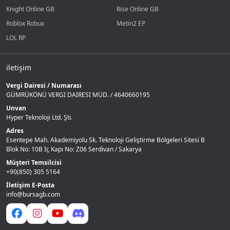
Knight Online GB
Rise Online GB
Roblox Robux
Metin2 EP
LOL RP
iletişim
Vergi Dairesi / Numarası
GÜMRÜKÖNÜ VERGI DAIRESI MÜD. / 4640660195
Unvan
Hyper Teknoloji Ltd. Şti.
Adres
Esentepe Mah. Akademiyolu Sk. Teknoloji Geliştirme Bölgeleri Sitesi B
Blok No: 10B İç Kapı No: Z06 Serdivan / Sakarya
Müşteri Temsilcisi
+90(850) 305 5164
İletişim E-Posta
info@bursagb.com