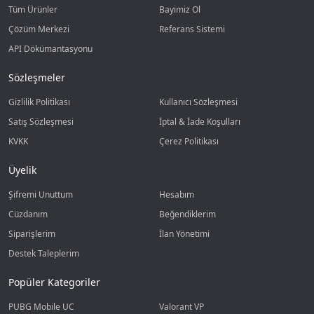
Tüm Ürünler
Bayimiz Ol
Çözüm Merkezi
Referans Sistemi
API Dökümantasyonu
Sözleşmeler
Gizlilik Politikası
Kullanıcı Sözleşmesi
Satış Sözleşmesi
İptal & İade Koşulları
KVKK
Çerez Politikası
Üyelik
Şifremi Unuttum
Hesabım
Cüzdanım
Beğendiklerim
Siparişlerim
İlan Yönetimi
Destek Taleplerim
Popüler Kategoriler
PUBG Mobile UC
Valorant VP