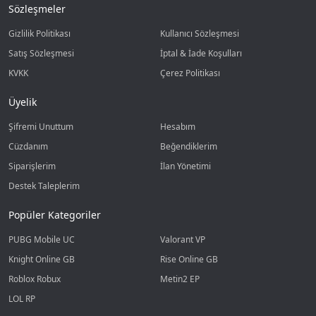
Sözleşmeler
Gizlilik Politikası
Kullanıcı Sözleşmesi
Satış Sözleşmesi
İptal & İade Koşulları
KVKK
Çerez Politikası
Üyelik
Şifremi Unuttum
Hesabım
Cüzdanım
Beğendiklerim
Siparişlerim
İlan Yönetimi
Destek Taleplerim
Popüler Kategoriler
PUBG Mobile UC
Valorant VP
Knight Online GB
Rise Online GB
Roblox Robux
Metin2 EP
LOL RP