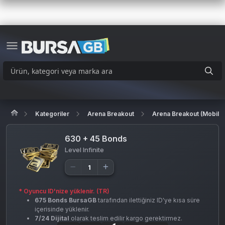
Kategoriler
Arena Breakout
Arena Breakout (Mobile
630 + 45 Bonds
Level Infinite
* Oyuncu ID'nize yüklenir. (TR)
675 Bonds BursaGB
tarafından ilettiğiniz ID'ye kısa süre
içerisinde yüklenir.
7/24 Dijital
olarak teslim edilir kargo gerektirmez.