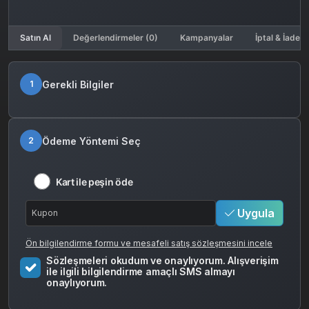
Satın Al
Değerlendirmeler (0)
Kampanyalar
İptal & İade K
Gerekli Bilgiler
1
Ödeme Yöntemi Seç
2
Kart ile peşin öde
Uygula
Ön bilgilendirme formu ve mesafeli satış sözleşmesini incele
Sözleşmeleri okudum ve onaylıyorum. Alışverişim
ile ilgili bilgilendirme amaçlı SMS almayı
onaylıyorum.