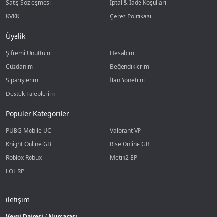
Satış Sözleşmesi
İptal & İade Koşulları
KVKK
Çerez Politikası
Üyelik
Şifremi Unuttum
Hesabım
Cüzdanım
Beğendiklerim
Siparişlerim
İlan Yönetimi
Destek Taleplerim
Popüler Kategoriler
PUBG Mobile UC
Valorant VP
Knight Online GB
Rise Online GB
Roblox Robux
Metin2 EP
LOL RP
iletişim
Vergi Dairesi / Numarası